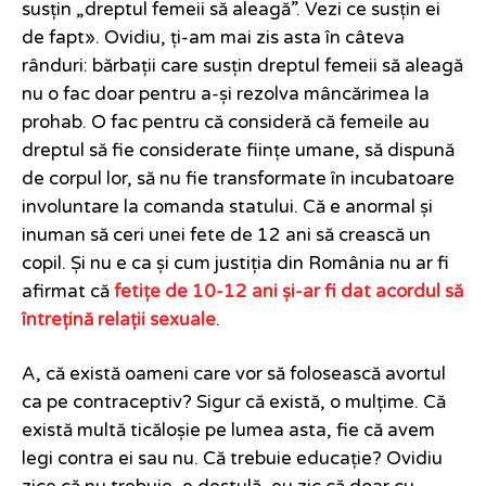
susțin „dreptul femeii să aleagă”. Vezi ce susțin ei
de fapt». Ovidiu, ți-am mai zis asta în câteva
rânduri: bărbații care susțin dreptul femeii să aleagă
nu o fac doar pentru a-și rezolva mâncărimea la
prohab. O fac pentru că consideră că femeile au
dreptul să fie considerate ființe umane, să dispună
de corpul lor, să nu fie transformate în incubatoare
involuntare la comanda statului. Că e anormal și
inuman să ceri unei fete de 12 ani să crească un
copil. Și nu e ca și cum justiția din România nu ar fi
afirmat că
fetițe de 10-12 ani și-ar fi dat acordul să
întrețină relații sexuale
.
A, că există oameni care vor să folosească avortul
ca pe contraceptiv? Sigur că există, o mulțime. Că
există multă ticăloșie pe lumea asta, fie că avem
legi contra ei sau nu. Că trebuie educație? Ovidiu