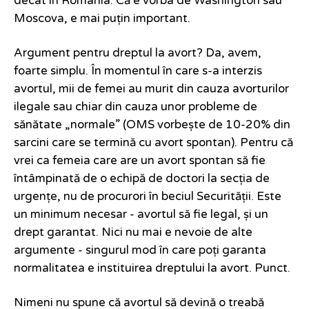
decât în România. Că e vorba de Washington sau
Moscova, e mai puțin important.
Argument pentru dreptul la avort? Da, avem,
foarte simplu. În momentul în care s-a interzis
avortul, mii de femei au murit din cauza avorturilor
ilegale sau chiar din cauza unor probleme de
sănătate „normale” (OMS vorbește de 10-20% din
sarcini care se termină cu avort spontan). Pentru că
vrei ca femeia care are un avort spontan să fie
întâmpinată de o echipă de doctori la secția de
urgențe, nu de procurori în beciul Securității. Este
un minimum necesar - avortul să fie legal, și un
drept garantat. Nici nu mai e nevoie de alte
argumente - singurul mod în care poți garanta
normalitatea e instituirea dreptului la avort. Punct.
Nimeni nu spune că avortul să devină o treabă