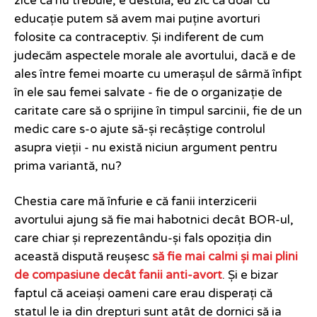
zice că nu trebuie, e destulă, eu zic că doar cu
educație putem să avem mai puține avorturi
folosite ca contraceptiv. Și indiferent de cum
judecăm aspectele morale ale avortului, dacă e de
ales între femei moarte cu umerașul de sârmă înfipt
în ele sau femei salvate - fie de o organizație de
caritate care să o sprijine în timpul sarcinii, fie de un
medic care s-o ajute să-și recâștige controlul
asupra vieții - nu există niciun argument pentru
prima variantă, nu?
Chestia care mă înfurie e că fanii interzicerii
avortului ajung să fie mai habotnici decât BOR-ul,
care chiar și reprezentându-și fals opoziția din
această dispută reușesc
să fie mai calmi și mai plini
de compasiune decât fanii anti-avort
. Și e bizar
faptul că aceiași oameni care erau disperați că
statul le ia din drepturi sunt atât de dornici să ia