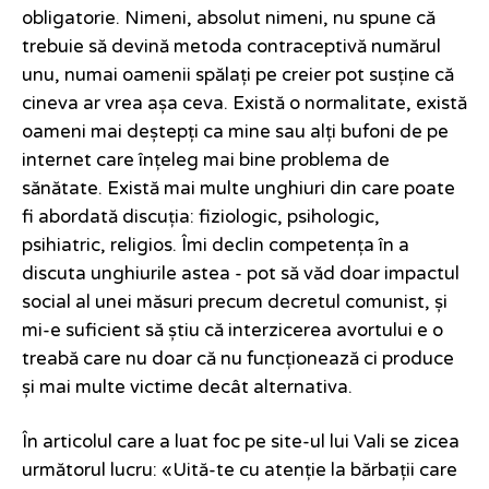
obligatorie. Nimeni, absolut nimeni, nu spune că
trebuie să devină metoda contraceptivă numărul
unu, numai oamenii spălați pe creier pot susține că
cineva ar vrea așa ceva. Există o normalitate, există
oameni mai deștepți ca mine sau alți bufoni de pe
internet care înțeleg mai bine problema de
sănătate. Există mai multe unghiuri din care poate
fi abordată discuția: fiziologic, psihologic,
psihiatric, religios. Îmi declin competența în a
discuta unghiurile astea - pot să văd doar impactul
social al unei măsuri precum decretul comunist, și
mi-e suficient să știu că interzicerea avortului e o
treabă care nu doar că nu funcționează ci produce
și mai multe victime decât alternativa.
În articolul care a luat foc pe site-ul lui Vali se zicea
următorul lucru: «Uită-te cu atenție la bărbații care