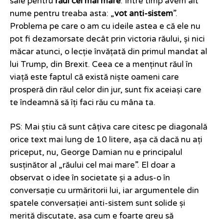
sale pentru
răul cel mai mare
. Între timp avem alt
nume pentru treaba asta: „
vot anti-sistem
”.
Problema pe care o am cu ideile astea e că ele nu
pot fi dezamorsate decât prin victoria răului, și nici
măcar atunci, o lecție învățată din primul mandat al
lui Trump, din Brexit. Ceea ce a menținut răul în
viață este faptul că există niște oameni care
prosperă din răul celor din jur, sunt fix aceiași care
te îndeamnă să îți faci rău cu mâna ta.
PS: Mai știu că sunt câțiva care citesc pe diagonală
orice text mai lung de 10 litere, așa că dacă nu ați
priceput, nu, George Damian nu e principalul
susținător al „răului cel mai mare”. El doar a
observat o idee în societate și a adus-o în
conversație cu urmăritorii lui, iar argumentele din
spatele conversației anti-sistem sunt solide și
merită discutate, așa cum e foarte greu să