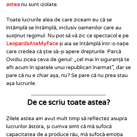
astea
nu sunt izolate.
Toate lucrurile alea de care ziceam eu că se
întâmplă se întâmplă, inclusiv oamenilor care au
susținut regimul. Nu pot să vă zic ce spectacol e pe
LeopardsAteMyFace
și aia se întâmplă într-o nație
care credea că știe să-și apere drepturile. Parcă
Ovidiu zicea ceva de genul: „cel mai în siguranță te
afli acum în spatele unui republican înarmat”, dar se
pare că nu e chiar așa, nu? Se pare că nu prea stau
așa lucrurile.
De ce scriu toate astea?
Zilele astea am avut mult timp să reflectez asupra
lucrurilor ăstora, și cumva simt că mă sufocă
capacitatea de a produce rău, mă sufocă emoția