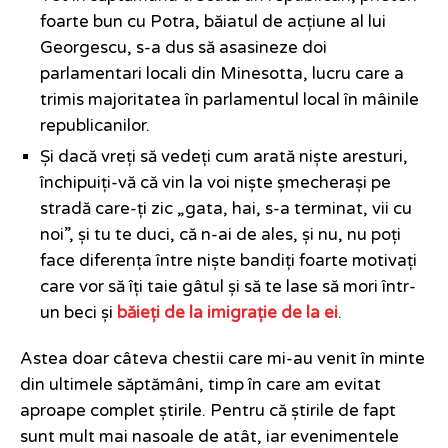
foarte bun cu Potra, băiatul de acțiune al lui
Georgescu, s-a dus să asasineze doi
parlamentari locali din Minesotta, lucru care a
trimis majoritatea în parlamentul local în mâinile
republicanilor.
Și dacă vreți să vedeți cum arată niște aresturi,
închipuiți-vă că vin la voi niște șmecherași pe
stradă care-ți zic „gata, hai, s-a terminat, vii cu
noi”, și tu te duci, că n-ai de ales, și nu, nu poți
face diferența între niște bandiți foarte motivați
care vor să îți taie gâtul și să te lase să mori într-
un beci și
băieți de la imigrație de la ei
.
Astea doar câteva chestii care mi-au venit în minte
din ultimele săptămâni, timp în care am evitat
aproape complet știrile. Pentru că știrile de fapt
sunt mult mai nasoale de atât, iar evenimentele