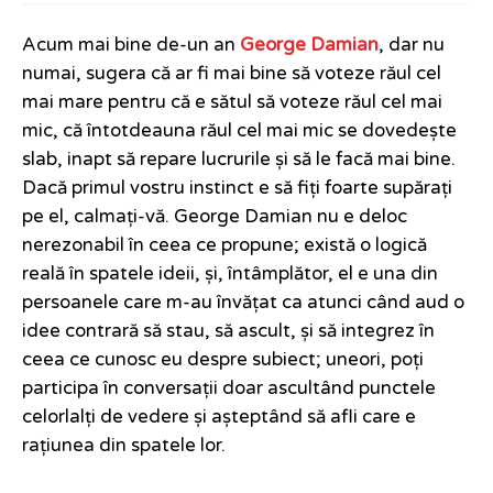
Acum mai bine de-un an
George Damian
, dar nu
numai, sugera că ar fi mai bine să voteze răul cel
mai mare pentru că e sătul să voteze răul cel mai
mic, că întotdeauna răul cel mai mic se dovedește
slab, inapt să repare lucrurile și să le facă mai bine.
Dacă primul vostru instinct e să fiți foarte supărați
pe el, calmați-vă. George Damian nu e deloc
nerezonabil în ceea ce propune; există o logică
reală în spatele ideii, și, întâmplător, el e una din
persoanele care m-au învățat ca atunci când aud o
idee contrară să stau, să ascult, și să integrez în
ceea ce cunosc eu despre subiect; uneori, poți
participa în conversații doar ascultând punctele
celorlalți de vedere și așteptând să afli care e
rațiunea din spatele lor.