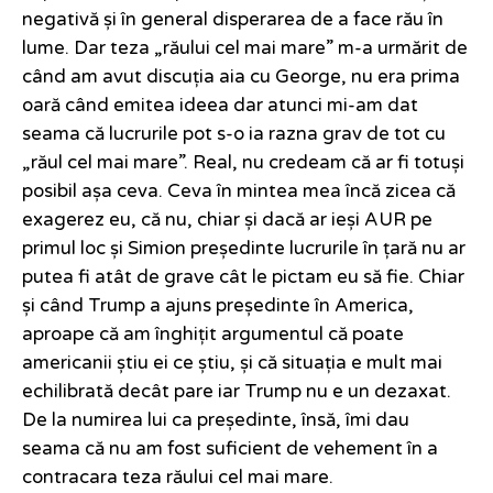
negativă și în general disperarea de a face rău în
lume. Dar teza „răului cel mai mare” m-a urmărit de
când am avut discuția aia cu George, nu era prima
oară când emitea ideea dar atunci mi-am dat
seama că lucrurile pot s-o ia razna grav de tot cu
„răul cel mai mare”. Real, nu credeam că ar fi totuși
posibil așa ceva. Ceva în mintea mea încă zicea că
exagerez eu, că nu, chiar și dacă ar ieși AUR pe
primul loc și Simion președinte lucrurile în țară nu ar
putea fi atât de grave cât le pictam eu să fie. Chiar
și când Trump a ajuns președinte în America,
aproape că am înghițit argumentul că poate
americanii știu ei ce știu, și că situația e mult mai
echilibrată decât pare iar Trump nu e un dezaxat.
De la numirea lui ca președinte, însă, îmi dau
seama că nu am fost suficient de vehement în a
contracara teza răului cel mai mare.