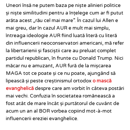
Uneori însă ne putem baza pe niște alinieri politice
și niște similitudini pentru a înțelege cum ar fi putut
arăta acest „rău cel mai mare”. În cazul lui Allen e
mai greu, dar în cazul AUR e mult mai simplu,
întreaga ideologie AUR fiind luată literă cu literă
din influencerii neoconservatori americani, mă refer
la libertarienii și fasciștii care au preluat complet
partidul republican, în frunte cu Donald Trump. Nici
măcar nu e amuzant, AUR fură de la mișcarea
MAGA tot ce poate și ce nu poate, ajungând să
lipească și peste creștinismul ortodox
o mască
evanghelică
despre care am vorbit în câteva postări
mai vechi. Confuzia în societatea românească a
fost atât de mare încât și purtătorul de cuvânt de
acum un an al BOR vorbea copiind mot-à-mot
influencerii ereziei evanghelice.