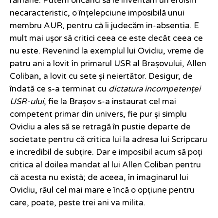
rămâne. Putem oricând să le inventăm un eroism
necaracteristic, o înțelepciune imposibilă unui
membru AUR, pentru că îi judecăm in-absentia. E
mult mai ușor să critici ceea ce este decât ceea ce
nu este. Revenind la exemplul lui Ovidiu, vreme de
patru ani a lovit în primarul USR al Brașovului, Allen
Coliban, a lovit cu sete și neiertător. Desigur, de
îndată ce s-a terminat cu
dictatura incompetenței
USR-ului
, fie la Brașov s-a instaurat cel mai
competent primar din univers, fie pur și simplu
Ovidiu a ales să se retragă în pustie departe de
societate pentru că critica lui la adresa lui Scripcaru
e incredibil de subțire. Dar e imposibil acum să poți
critica al doilea mandat al lui Allen Coliban pentru
că acesta nu există; de aceea, în imaginarul lui
Ovidiu, răul cel mai mare e încă o opțiune pentru
care, poate, peste trei ani va milita.