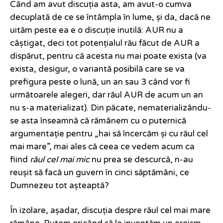
Când am avut discuția asta, am avut-o cumva
decuplată de ce se întâmpla în lume, și da, dacă ne
uităm peste ea e o discuție inutilă: AUR nu a
câștigat, deci tot potențialul rău făcut de AUR a
dispărut, pentru că acesta nu mai poate exista (va
exista, desigur, o variantă posibilă care se va
prefigura peste o lună, un an sau 3 când vor fi
următoarele alegeri, dar răul AUR de acum un an
nu s-a materializat). Din păcate, nematerializându-
se asta înseamnă că rămânem cu o puternică
argumentație pentru „hai să încercăm și cu răul cel
mai mare”, mai ales că ceea ce vedem acum ca
fiind
răul cel mai mic
nu prea se descurcă, n-au
reușit să facă un guvern în cinci săptămâni, ce
Dumnezeu tot așteaptă?
În izolare, așadar, discuția despre răul cel mai mare