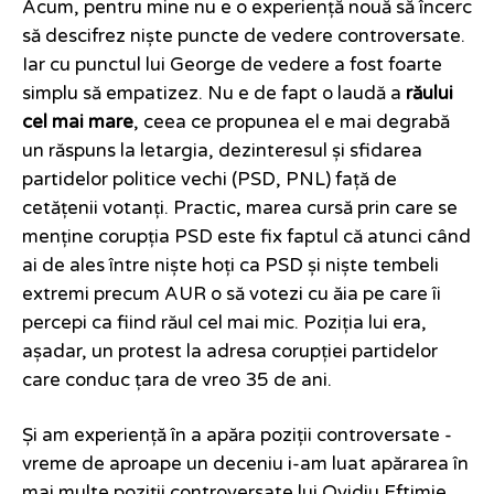
Acum, pentru mine nu e o experiență nouă să încerc
să descifrez niște puncte de vedere controversate.
Iar cu punctul lui George de vedere a fost foarte
simplu să empatizez. Nu e de fapt o laudă a
răului
cel mai mare
, ceea ce propunea el e mai degrabă
un răspuns la letargia, dezinteresul și sfidarea
partidelor politice vechi (PSD, PNL) față de
cetățenii votanți. Practic, marea cursă prin care se
menține corupția PSD este fix faptul că atunci când
ai de ales între niște hoți ca PSD și niște tembeli
extremi precum AUR o să votezi cu ăia pe care îi
percepi ca fiind răul cel mai mic. Poziția lui era,
așadar, un protest la adresa corupției partidelor
care conduc țara de vreo 35 de ani.
Și am experiență în a apăra poziții controversate -
vreme de aproape un deceniu i-am luat apărarea în
mai multe poziții controversate lui Ovidiu Eftimie,