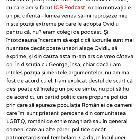
cu care am și făcut
ICR Podcast
. Acolo motivația e
un pic diferită - lumea venea să-mi reproșeze mie
niște poziții extreme pe care le adopta Ovidiu
pentru că, nu? eram colegi de podcast. Și
întotdeauna încercam să explic că lucrurile sunt mai
nuanțate decât poate uneori alege Ovidiu să
exprime, și din cauza asta m-am ars de vreo câteva
ori. În discuția cu George, însă, chiar dacă i-am
înțeles poziția și meritele argumentelor, nu am mai
fost de acord cu el. I-am explicat destul de scurt că
deși poate că înțeleg un pic ce simte, nu pot să fiu
de acord cu un partid politic care propune politici
prin care să epureze populația României de oameni
care îmi sunt prieteni: persoane din comunitatea
LGBTQ, români de etnie maghiară sau în general
oameni care au alte păreri politice decât
patrioretardismul tembelard. Că da, în locul unei