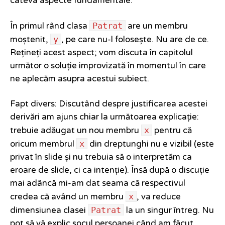
câteva aspecte fundamentale.
Patrat
În primul rând clasa
are un membru
y
moștenit,
, pe care nu-l folosește. Nu are de ce.
Rețineți acest aspect; vom discuta în capitolul
următor o soluție improvizată în momentul în care
ne aplecăm asupra acestui subiect.
Fapt divers: Discutând despre justificarea acestei
derivări am ajuns chiar la următoarea explicație:
x
trebuie adăugat un nou membru
pentru că
x
oricum membrul
din dreptunghi nu e vizibil (este
privat în slide și nu trebuia să o interpretăm ca
eroare de slide, ci ca intenție). Însă după o discuție
mai adâncă mi-am dat seama că respectivul
x
credea că având un membru
, va reduce
Patrat
dimensiunea clasei
la un singur întreg. Nu
pot să vă explic șocul persoanei când am făcut