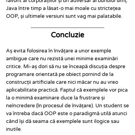
favorit al corporațiilor și un adversar al bunului simț.
Java între timp a lăsat-o mai moale cu strictețea
OOP, și ultimele versiuni sunt vag mai palatabile.
Concluzie
Aș evita folosirea în învățare a unor exemple
ambigue care nu rezistă unei minime examinări
critice. Mi-aș dori să nu se înceapă discuția despre
programare orientată pe obiect pornind de la
construcții artificiale care nici măcar nu au vreo
aplicabilitate practică. Faptul că exemplele vor pica
la o minimă examinare duce la frustrare și
neîncredere (în procesul de învățare). Un student se
va întreba dacă OOP este o paradigmă utilă atunci
când își dă seama că exemplele sunt ilogice sau
inutile.