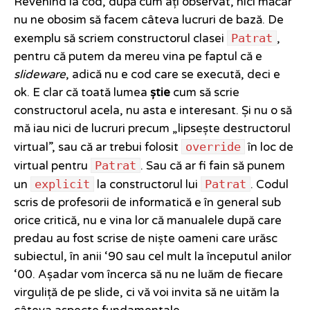
Revenind la cod, după cum ați observat, nici măcar
nu ne obosim să facem câteva lucruri de bază. De
Patrat
exemplu să scriem constructorul clasei
,
pentru că putem da mereu vina pe faptul că e
slideware
, adică nu e cod care se execută, deci e
ok. E clar că toată lumea
știe
cum să scrie
constructorul acela, nu asta e interesant. Și nu o să
mă iau nici de lucruri precum „lipsește destructorul
override
virtual”, sau că ar trebui folosit
în loc de
Patrat
virtual pentru
. Sau că ar fi fain să punem
explicit
Patrat
un
la constructorul lui
. Codul
scris de profesorii de informatică e în general sub
orice critică, nu e vina lor că manualele după care
predau au fost scrise de niște oameni care urăsc
subiectul, în anii ‘90 sau cel mult la începutul anilor
‘00. Așadar vom încerca să nu ne luăm de fiecare
virguliță de pe slide, ci vă voi invita să ne uităm la