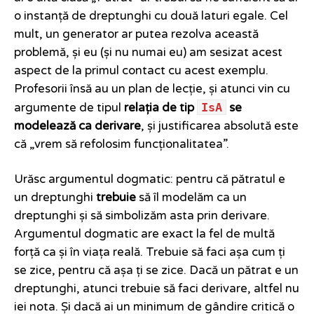
o instanță de dreptunghi cu două laturi egale. Cel
mult, un generator ar putea rezolva această
problemă, și eu (și nu numai eu) am sesizat acest
aspect de la primul contact cu acest exemplu.
Profesorii însă au un plan de lecție, și atunci vin cu
IsA
argumente de tipul
relația de tip
se
modelează ca derivare
, și justificarea absolută este
că „vrem să refolosim funcționalitatea”.
Urăsc argumentul dogmatic: pentru că pătratul e
un dreptunghi
trebuie
să îl modelăm ca un
dreptunghi și să simbolizăm asta prin derivare.
Argumentul dogmatic are exact la fel de multă
forță ca și în viața reală. Trebuie să faci așa cum ți
se zice, pentru că așa ți se zice. Dacă un pătrat e un
dreptunghi, atunci trebuie să faci derivare, altfel nu
iei nota. Și dacă ai un minimum de gândire critică o