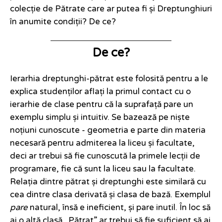
colecție de Pătrate care ar putea fi și Dreptunghiuri
în anumite condiții? De ce?
De ce?
Ierarhia dreptunghi-pătrat este folosită pentru a le
explica studenților aflați la primul contact cu o
ierarhie de clase pentru că la suprafață pare un
exemplu simplu și intuitiv. Se bazează pe niște
noțiuni cunoscute - geometria e parte din materia
necesară pentru admiterea la liceu și facultate,
deci ar trebui să fie cunoscută la primele lecții de
programare, fie că sunt la liceu sau la facultate.
Relația dintre pătrat și dreptunghi este similară cu
cea dintre clasa derivată și clasa de bază. Exemplul
pare
natural, însă e ineficient, și pare inutil. În loc să
ai o altă clasă „Pătrat” ar trebui să fie suficient să ai