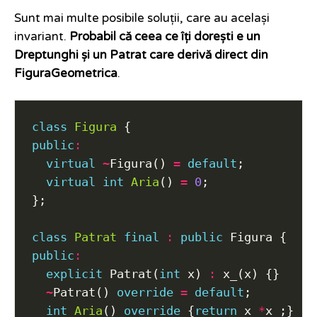
Sunt mai multe posibile soluții, care au același
invariant.
Probabil că ceea ce îți dorești e un
Dreptunghi și un Patrat care derivă direct din
FiguraGeometrica
.
class
Figura
public
:
virtual
~
Figura() 
=
default
virtual
int
Aria
() 
=
0
class
Patrat
final
:
public
public
:
explicit
 Patrat(
int
 x) 
:
~
Patrat() 
override
=
default
int
Aria
() 
override
 {
return
 x_
*