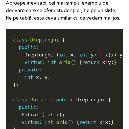
Aproape inevitabil cel mai simplu exemplu de
derivare care se oferă studenților, fie pe un slide,
fie pe tablă, este ceva similar cu ce vedem mai jos:
class
Dreptunghi
public
:
    Dreptunghi (
int
 x, 
int
 y) 
:
virtual
int
aria
() {
return
 x
*
private
:
int
class
Patrat
:
public
public
:
   Patrat (
int
virtual
int
aria
() {
return
 x
*