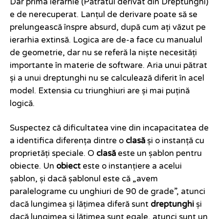
Dar prima ierarhie (Pătratul derivat din Dreptunghi)
e de nerecuperat. Lanțul de derivare poate să se
prelungească înspre absurd, după cum ați văzut pe
ierarhia extinsă. Logica are de-a face cu manualul
de geometrie, dar nu se referă la niște necesități
importante în materie de software. Aria unui pătrat
și a unui dreptunghi nu se calculează diferit în acel
model. Extensia cu triunghiuri are și mai puțină
logică.
Suspectez că dificultatea vine din incapacitatea de
a identifica diferența dintre o
clasă
și o instanță cu
proprietăți speciale. O
clasă
este un șablon pentru
obiecte. Un
obiect
este o instanțiere a acelui
șablon, și dacă șablonul este că „avem
paralelograme cu unghiuri de 90 de grade”, atunci
dacă lungimea și lățimea diferă sunt
dreptunghi
și
dacă lungimea și lățimea sunt egale, atunci sunt un