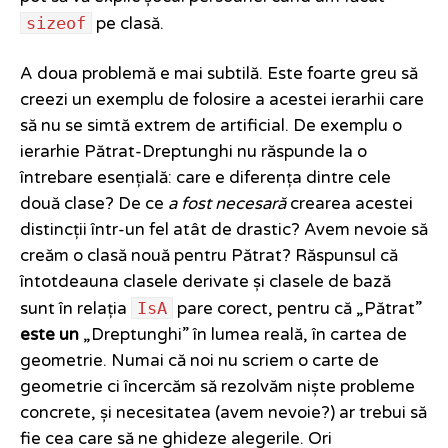
sizeof
pe clasă.
A doua problemă e mai subtilă. Este foarte greu să
creezi un exemplu de folosire a acestei ierarhii care
să nu se simtă extrem de artificial. De exemplu o
ierarhie Pătrat-Dreptunghi nu răspunde la o
întrebare esențială: care e diferența dintre cele
două clase? De ce
a fost necesară
crearea acestei
distincții într-un fel atât de drastic? Avem nevoie să
creăm o clasă nouă pentru Pătrat? Răspunsul că
întotdeauna clasele derivate și clasele de bază
IsA
sunt în relația
pare corect, pentru că „Pătrat”
este un
„Dreptunghi” în lumea reală, în cartea de
geometrie. Numai că noi nu scriem o carte de
geometrie ci încercăm să rezolvăm niște probleme
concrete, și necesitatea (avem nevoie?) ar trebui să
fie cea care să ne ghideze alegerile. Ori