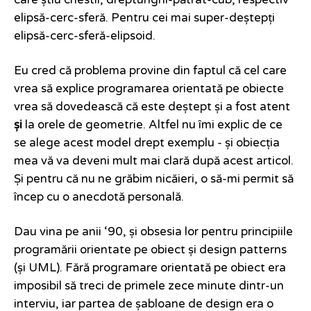
care știu chestii, dreptunghi-pătrat-cub, respectiv
elipsă-cerc-sferă. Pentru cei mai super-deștepți
elipsă-cerc-sferă-elipsoid.
Eu cred că problema provine din faptul că cel care
vrea să explice programarea orientată pe obiecte
vrea să dovedească că este deștept și a fost atent
și
la orele de geometrie. Altfel nu îmi explic de ce
se alege acest model drept exemplu - și obiecția
mea vă va deveni mult mai clară după acest articol.
Și pentru că nu ne grăbim nicăieri, o să-mi permit să
încep cu o anecdotă personală.
Dau vina pe anii ‘90, și obsesia lor pentru principiile
programării orientate pe obiect și design patterns
(și UML). Fără programare orientată pe obiect era
imposibil să treci de primele zece minute dintr-un
interviu, iar partea de șabloane de design era o