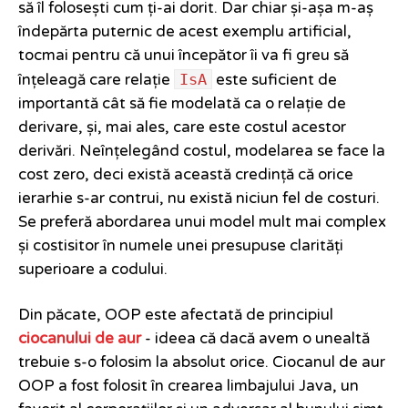
să îl folosești cum ți-ai dorit. Dar chiar și-așa m-aș
îndepărta puternic de acest exemplu artificial,
tocmai pentru că unui începător îi va fi greu să
IsA
înțeleagă care relație
este suficient de
importantă cât să fie modelată ca o relație de
derivare, și, mai ales, care este costul acestor
derivări. Neînțelegând costul, modelarea se face la
cost zero, deci există această credință că orice
ierarhie s-ar contrui, nu există niciun fel de costuri.
Se preferă abordarea unui model mult mai complex
și costisitor în numele unei presupuse clarități
superioare a codului.
Din păcate, OOP este afectată de principiul
ciocanului de aur
- ideea că dacă avem o unealtă
trebuie s-o folosim la absolut orice. Ciocanul de aur
OOP a fost folosit în crearea limbajului Java, un