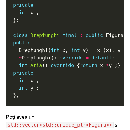
private
:
int
class
Dreptunghi
final
:
public
public
:
  Dreptunghi(
int
 x, 
int
 y) 
:
~
Dreptunghi() 
override
=
default
int
Aria
() 
override
 {
return
 x_
*
private
:
int
int
Poți avea un
std::vector<std::unique_ptr<Figura>>
și