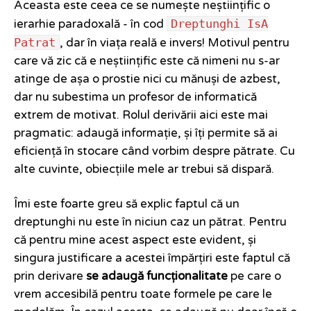
Aceasta este ceea ce se numește neștiințific o
Dreptunghi IsA
ierarhie paradoxală - în cod
Patrat
, dar în viața reală e invers! Motivul pentru
care vă zic că e neștiințific este că nimeni nu s-ar
atinge de așa o prostie nici cu mănuși de azbest,
dar nu subestima un profesor de informatică
extrem de motivat. Rolul derivării aici este mai
pragmatic: adaugă informație, și îți permite să ai
eficiență în stocare când vorbim despre pătrate. Cu
alte cuvinte, obiecțiile mele ar trebui să dispară.
Îmi este foarte greu să explic faptul că un
dreptunghi nu este în niciun caz un pătrat. Pentru
că pentru mine acest aspect este evident, și
singura justificare a acestei împărțiri este faptul că
prin derivare
se adaugă funcționalitate
pe care o
vrem accesibilă pentru toate formele pe care le