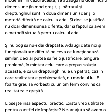
modelăm. În cazul acesta, se adaugă nu doar încă o
dimensiune (în mod greșit, și pătratul și
dreptunghiul sunt în două dimensiuni) dar și o
metodă diferită de calcul a ariei. Și deci se justifică
nu doar dimensiunea diferită, dar și faptul că avem
o metodă virtuală pentru calculul ariei!
Și nu poți să nu-i dai dreptate. Adaugi date noi și
funcționalitate diferită pe ceva ce funcționează
similar, deci ar putea să fie o justificare. Singura
problemă, în mintea celui care a propus soluția
aceasta, e că un dreptunghi nu e un pătrat, caz în
care realitatea e problematică, nu modelul lui. E
foarte greu să vorbești cu un om ferm convins că
realitatea e greșită.
Lipsește însă aspectul practic. Există vreo utilitate
pentru o astfel de împărțire? Ne-ar ajuta să avem o