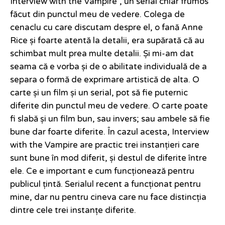
Interview with the Vampire”, un serial chiar frumos
făcut din punctul meu de vedere. Colega de
cenaclu cu care discutam despre el, o fană Anne
Rice și foarte atentă la detalii, era supărată că au
schimbat mult prea multe detalii. Și mi-am dat
seama că e vorba și de o abilitate individuală de a
separa o formă de exprimare artistică de alta. O
carte și un film și un serial, pot să fie puternic
diferite din punctul meu de vedere. O carte poate
fi slabă și un film bun, sau invers; sau ambele să fie
bune dar foarte diferite. În cazul acesta, Interview
with the Vampire are practic trei instanțieri care
sunt bune în mod diferit, și destul de diferite între
ele. Ce e important e cum funcționează pentru
publicul țintă. Serialul recent a funcționat pentru
mine, dar nu pentru cineva care nu face distincția
dintre cele trei instanțe diferite.