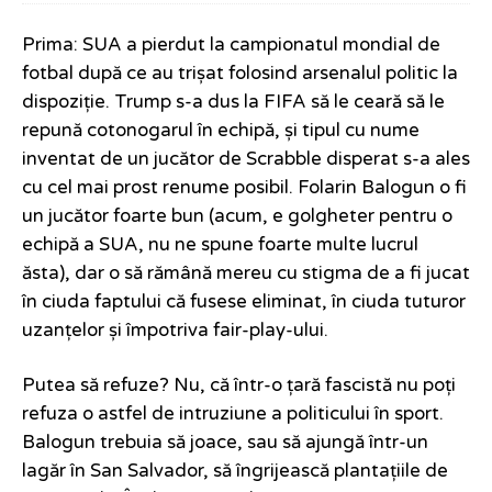
Prima: SUA a pierdut la campionatul mondial de
fotbal după ce au trișat folosind arsenalul politic la
dispoziție. Trump s-a dus la FIFA să le ceară să le
repună cotonogarul în echipă, și tipul cu nume
inventat de un jucător de Scrabble disperat s-a ales
cu cel mai prost renume posibil. Folarin Balogun o fi
un jucător foarte bun (acum, e golgheter pentru o
echipă a SUA, nu ne spune foarte multe lucrul
ăsta), dar o să rămână mereu cu stigma de a fi jucat
în ciuda faptului că fusese eliminat, în ciuda tuturor
uzanțelor și împotriva fair-play-ului.
Putea să refuze? Nu, că într-o țară fascistă nu poți
refuza o astfel de intruziune a politicului în sport.
Balogun trebuia să joace, sau să ajungă într-un
lagăr în San Salvador, să îngrijească plantațiile de