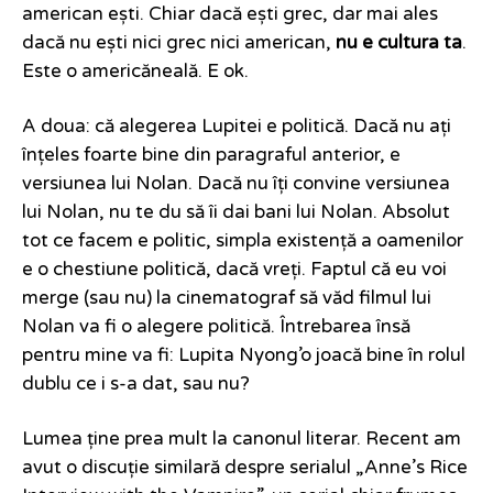
american ești. Chiar dacă ești grec, dar mai ales
dacă nu ești nici grec nici american,
nu e cultura ta
.
Este o americăneală. E ok.
A doua: că alegerea Lupitei e politică. Dacă nu ați
înțeles foarte bine din paragraful anterior, e
versiunea lui Nolan. Dacă nu îți convine versiunea
lui Nolan, nu te du să îi dai bani lui Nolan. Absolut
tot ce facem e politic, simpla existență a oamenilor
e o chestiune politică, dacă vreți. Faptul că eu voi
merge (sau nu) la cinematograf să văd filmul lui
Nolan va fi o alegere politică. Întrebarea însă
pentru mine va fi: Lupita Nyong’o joacă bine în rolul
dublu ce i s-a dat, sau nu?
Lumea ține prea mult la canonul literar. Recent am
avut o discuție similară despre serialul „Anne’s Rice