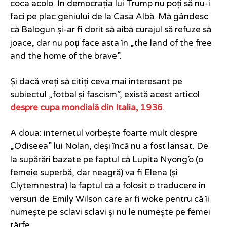
coca acolo. În democrația lui Trump nu poți să nu-i
faci pe plac geniului de la Casa Albă. Mă gândesc
că Balogun și-ar fi dorit să aibă curajul să refuze să
joace, dar nu poți face asta în „the land of the free
and the home of the brave”.
Și dacă vreți să citiți ceva mai interesant pe
subiectul „fotbal și fascism”, există acest articol
despre cupa mondială din Italia, 1936
.
A doua: internetul vorbește foarte mult despre
„Odiseea” lui Nolan, deși încă nu a fost lansat. De
la supărări bazate pe faptul că Lupita Nyong’o (o
femeie superbă, dar neagră) va fi Elena (și
Clytemnestra) la faptul că a folosit o traducere în
versuri de Emily Wilson care ar fi woke pentru că îi
numește pe sclavi sclavi și nu le numește pe femei
târfe.