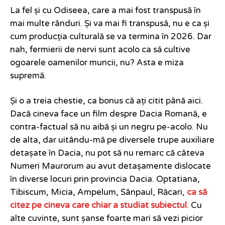
La fel și cu Odiseea, care a mai fost transpusă în
mai multe rânduri. Și va mai fi transpusă, nu e ca și
cum producția culturală se va termina în 2026. Dar
nah, fermierii de nervi sunt acolo ca să cultive
ogoarele oamenilor muncii, nu? Asta e miza
supremă.
Și o a treia chestie, ca bonus că ați citit până aici.
Dacă cineva face un film despre Dacia Romană, e
contra-factual să nu aibă și un negru pe-acolo. Nu
de alta, dar uitându-mă pe diversele trupe auxiliare
detașate în Dacia, nu pot să nu remarc că câteva
Numeri Maurorum au avut detașamente dislocate
în diverse locuri prin provincia Dacia. Optatiana,
Tibiscum, Micia, Ampelum, Sânpaul, Răcari,
ca să
citez pe cineva care chiar a studiat subiectul
. Cu
alte cuvinte, sunt șanse foarte mari să vezi picior