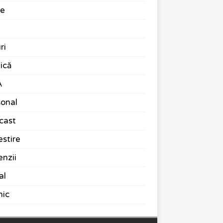
te
ri
ică
A
onal
cast
stire
nzii
al
nic