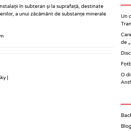
stalații în subteran și la suprafață, destinate
galeriilor, a unui zăcământ de substanțe minerale
Un c
Tran
Care
om
de „
Disc
Fotb
O di
sky
|
Anth
Bac
Blo