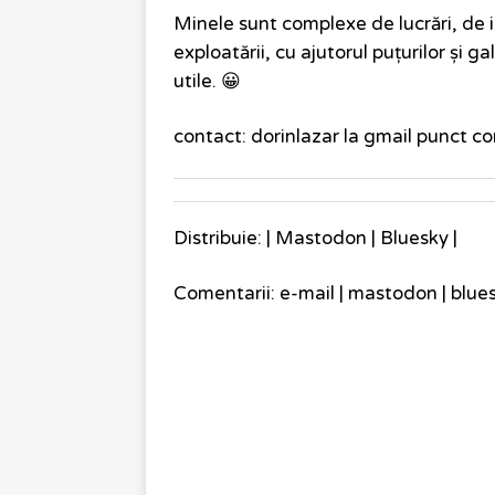
Minele sunt complexe de lucrări, de in
exploatării, cu ajutorul puțurilor și 
utile. 😀
contact: dorinlazar la gmail punct c
Distribuie: |
Mastodon
|
Bluesky
|
Comentarii:
e-mail
|
mastodon
|
blue