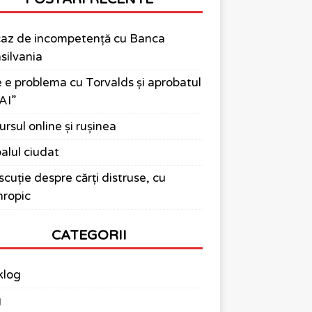
az de incompetență cu Banca
silvania
 e problema cu Torvalds și aprobatul
AI”
ursul online și rușinea
alul ciudat
scuție despre cărți distruse, cu
ropic
CATEGORII
klog
g