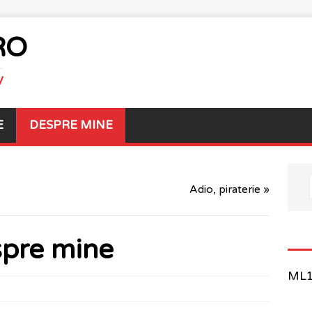
RO
V
E
DESPRE MINE
Adio, piraterie »
pre mine
ML1 