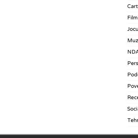
Car
Film
Jocu
Muz
ND
Pers
Pod
Pove
Rece
Soci
Teh