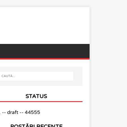
STATUS
-- draft -- 44555
POSTĂRI RECENTE