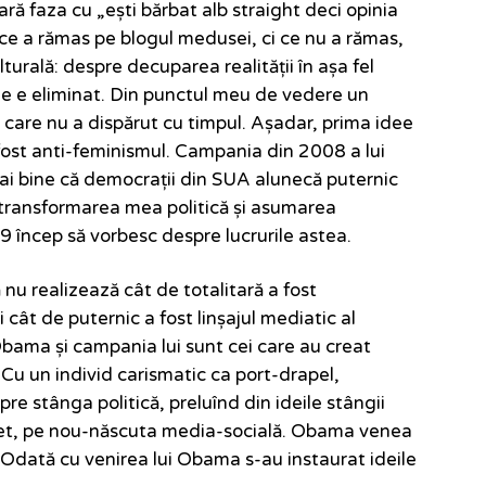
ă faza cu „ești bărbat alb straight deci opinia
n ce a rămas pe blogul medusei, ci ce nu a rămas,
turală: despre decuparea realității în așa fel
ne e eliminat. Din punctul meu de vedere un
m care nu a dispărut cu timpul. Așadar, prima idee
fost anti-feminismul. Campania din 2008 a lui
ai bine că democrații din SUA alunecă puternic
 transformarea mea politică și asumarea
9 încep să vorbesc despre lucrurile astea.
nu realizează cât de totalitară a fost
ât de puternic a fost linșajul mediatic al
Obama și campania lui sunt cei care au creat
Cu un individ carismatic ca port-drapel,
pre stânga politică, preluînd din ideile stângii
net, pe nou-născuta media-socială. Obama venea
 Odată cu venirea lui Obama s-au instaurat ideile