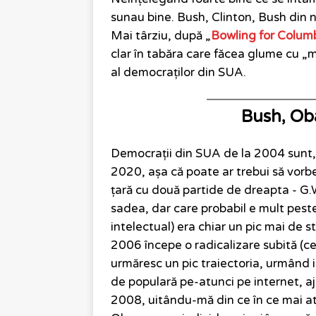
sunau bine. Bush, Clinton, Bush din n
Mai târziu, după „
Bowling for Colum
clar în tabăra care făcea glume cu „
al democraților din SUA.
Bush, Ob
Democrații din SUA de la 2004 sunt, 
2020, așa că poate ar trebui să vorb
țară cu două partide de dreapta - G.W
sadea, dar care probabil e mult peste 
intelectual) era chiar un pic mai d
2006 începe o radicalizare subită (cel
urmăresc un pic traiectoria, urmând in
de populară pe-atunci pe internet, aj
2008, uitându-mă din ce în ce mai at