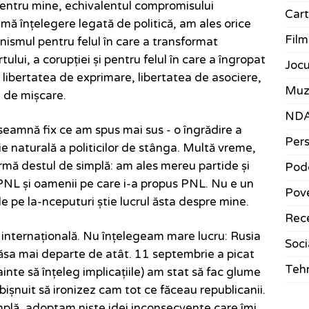
pentru mine, echivalentul compromisului
Car
mă înțelegere legată de politică, am ales orice
Film
ismul pentru felul în care a transformat
tului, a corupției și pentru felul în care a îngropat
Jocu
 libertatea de exprimare, libertatea de asociere,
Muz
a de mișcare.
ND
eamnă fix ce am spus mai sus - o îngrădire a
Pers
zie naturală a politicilor de stânga. Multă vreme,
formă destul de simplă: am ales mereu partide și
Pod
PNL și oamenii pe care i-a propus PNL. Nu e un
Pove
de pe la-nceputuri știe lucrul ăsta despre mine.
Rece
a internațională. Nu înțelegeam mare lucru: Rusia
Soci
păsa mai departe de atât. 11 septembrie a picat
Teh
inte să înțeleg implicațiile) am stat să fac glume
ișnuit să ironizez cam tot ce făceau republicanii.
mplă, adoptam niște idei inconsecvente care îmi