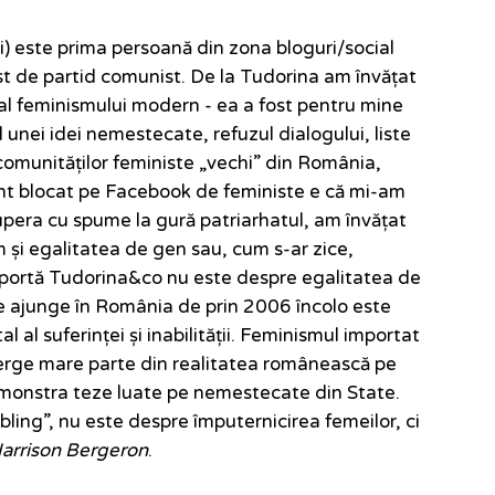
) este prima persoană din zona bloguri/social
st de partid comunist. De la Tudorina am învățat
al feminismului modern - ea a fost pentru mine
unei idei nemestecate, refuzul dialogului, liste
 comunităților feministe „vechi” din România,
unt blocat pe Facebook de feministe e că mi-am
tupera cu spume la gură patriarhatul, am învățat
m și egalitatea de gen sau, cum s-ar zice,
importă Tudorina&co nu este despre egalitatea de
e ajunge în România de prin 2006 încolo este
 al suferinței și inabilității. Feminismul importat
terge mare parte din realitatea românească pe
emonstra teze luate pe nemestecate din State.
ling”, nu este despre împuternicirea femeilor, ci
arrison Bergeron
.