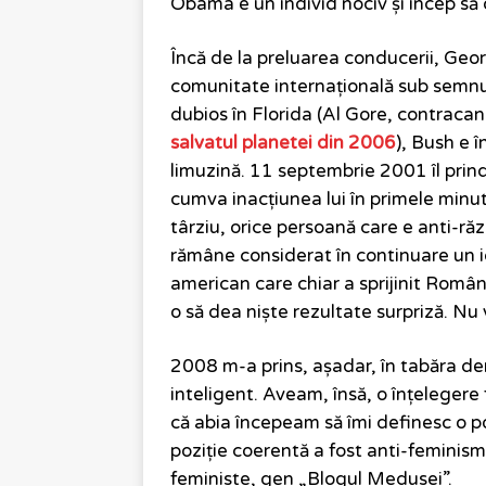
Obama e un individ nociv și încep s
Încă de la preluarea conducerii, Geo
comunitate internațională sub semnul
dubios în Florida (Al Gore, contracan
salvatul planetei din 2006
), Bush e 
limuzină. 11 septembrie 2001 îl prinde
cumva inacțiunea lui în primele minut
târziu, orice persoană care e anti-ră
rămâne considerat în continuare un i
american care chiar a sprijinit Români
o să dea niște rezultate surpriză. Nu
2008 m-a prins, așadar, în tabăra de
inteligent. Aveam, însă, o înțelegere f
că abia începeam să îmi definesc o po
poziție coerentă a fost anti-feminism
feministe, gen „Blogul Medusei”.