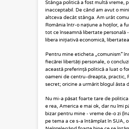
Stânga politică a fost multă vreme, 
inacceptabil. De când am avut o mini
altceva decât stânga. Am urât comun
România într-o națiune a hoților, a fur
tot ce înseamnă libertate personală -
libera inițiativă economică, libertate
Pentru mine eticheta „comunism” îns
fiecărei libertăți personale, o conclu
această preferință politică a luat o 
oameni de centru-dreapta, practic, 
secret; oricine a urmărit blogul ăsta 
Nu mi-a păsat foarte tare de politic
e rea, America e mai ok, dar nu îmi 
bizar pentru mine - vreme de-o zi (îna
pe tema a ce s-a întâmplat în SUA, ob
Neînțelegând foarte bine ce se întâ