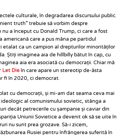
ctele culturale, în degradarea discursului public.
ient truth” trebuie să vorbim despre
 nu a început cu Donald Trump, ci care a fost
a americană care a pus mâna pe partidul
 etalat ca un campion al drepturilor minorităților
. Știți imaginea aia de hillbilly bătut în cap, cu
maginea aia era asociată cu democrații. Chiar mă
r Let Die
în care apare un stereotip de-ăsta
r fi în 2020, ci democrat.
lat cu democrații, și mi-am dat seama ceva mai
i ideologic al comunismului sovietic, stânga a
curi decât petrecerile cu șampanie și caviar din
ariția Uniunii Sovietice a devenit ok să se uite în
ruri nu sunt prea grozave. Să-i zicem,
bunarea Rusiei pentru înfrângerea suferită în