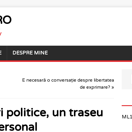
RO
V
E
DESPRE MINE
E necesară o conversație despre libertatea
de exprimare? »
 politice, un traseu
ML1 
ersonal