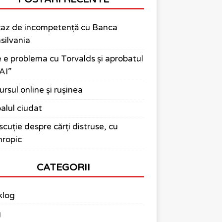
az de incompetență cu Banca
silvania
 e problema cu Torvalds și aprobatul
AI”
ursul online și rușinea
alul ciudat
scuție despre cărți distruse, cu
ropic
CATEGORII
klog
g