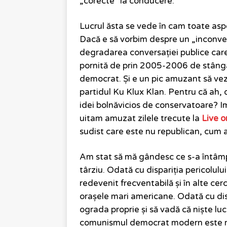
„corecte” la conducere.
Lucrul ăsta se vede în cam toate aspe
Dacă e să vorbim despre un „inconven
degradarea conversației publice care
pornită de prin 2005-2006 de stâng
democrat. Și e un pic amuzant să vezi
partidul Ku Klux Klan. Pentru că ah, da
idei bolnăvicios de conservatoare? I
uitam amuzat zilele trecute la
Live o
sudist care este nu republican, cum a
Am stat să mă gândesc ce s-a întâmp
târziu. Odată cu dispariția pericolulu
redevenit frecventabilă și în alte cer
orașele mari americane. Odată cu disp
ograda proprie și să vadă că niște luc
comunismul democrat modern este răz