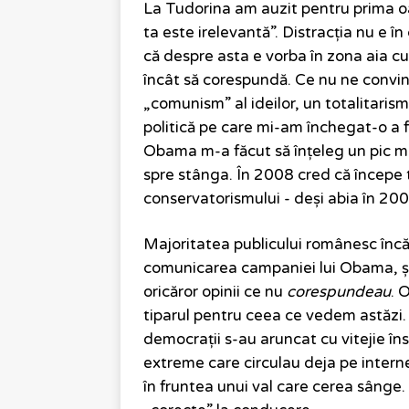
La Tudorina am auzit pentru prima oar
ta este irelevantă”. Distracția nu e î
că despre asta e vorba în zona aia cul
încât să corespundă. Ce nu ne convi
„comunism” al ideilor, un totalitaris
politică pe care mi-am închegat-o a 
Obama m-a făcut să înțeleg un pic m
spre stânga. În 2008 cred că începe
conservatorismului - deși abia în 200
Majoritatea publicului românesc încă 
comunicarea campaniei lui Obama, și c
oricăror opinii ce nu
corespundeau
. 
tiparul pentru ceea ce vedem astăzi. 
democrații s-au aruncat cu vitejie îns
extreme care circulau deja pe inter
în fruntea unui val care cerea sânge.