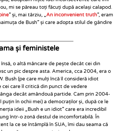
ou, mi se păreau toți făcuți după același calapod.
bine
” și, mai târziu, „
An inconvenient truth
”, eram
maimuța de Bush” și care adopta stilul de gândire
ama și feministele
însă, o altă mâncare de pește decât cei din
esc un pic despre asta. America, cca 2004, era o
. Bush (pe care mulți încă îl consideră idiot
cei care îl critică din punct de vedere
e stânga decât amândouă partide. Cam prin 2004-
 puțin în ochii mei) a democraților și, după ce le
erția ideii „Bush e un idiot” care era incredibil
ung într-o zonă destul de incomfortabilă. În
ent la ce se întâmplă în SUA, îmi dau seama că