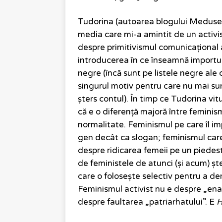
Tudorina (autoarea blogului Medusei
media care mi-a amintit de un activi
despre primitivismul comunicațional 
introducerea în ce înseamnă importul 
negre (încă sunt pe listele negre ale
singurul motiv pentru care nu mai s
șters contul). În timp ce Tudorina vi
că e o diferență majoră între feminis
normalitate. Feminismul pe care îl 
gen decât ca slogan; feminismul car
despre ridicarea femeii pe un piedestal
de feministele de atunci (și acum) ș
care o folosește selectiv pentru a d
Feminismul activist nu e despre „enab
despre faultarea „patriarhatului”. E
H