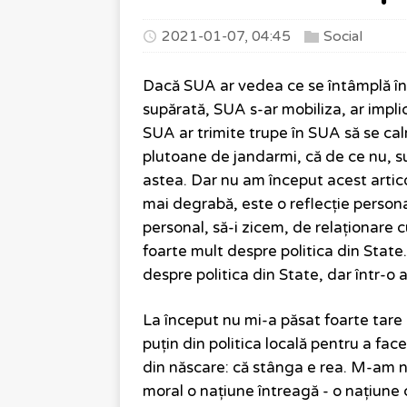
2021-01-07, 04:45
Social
Dacă SUA ar vedea ce se întâmplă în
supărată, SUA s-ar mobiliza, ar implic
SUA ar trimite trupe în SUA să se cal
plutoane de jandarmi, că de ce nu, s
astea. Dar nu am început acest artico
mai degrabă, este o reflecție personal
personal, să-i zicem, de relaționare cu
foarte mult despre politica din Stat
despre politica din State, dar într-o 
La început nu mi-a păsat foarte tare 
puțin din politica locală pentru a face
din născare: că stânga e rea. M-am nă
moral o națiune întreagă - o națiune 