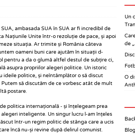
Un c
Tran
 SUA, ambasada SUA în SUA ar fi incredibil de
Care
a Națiunile Unite într-o rezoluție de pace, și apoi
de „
meze situația. Ar trimite și România câteva
untem oameni buni care ajutăm în situații d-
Disc
l pentru a da o glumă altfel destul de subțire ci,
Fotb
ă asupra propriilor alegeri politice. Un istoric
 ideile politice, și neîntâmplător o să discut
O di
e. Putem să discutăm de ce vorbesc atât de mult
Anth
altă postare.
de politica internațională - și înțelegeam prea
 alegeri inteligente. Un singur lucru l-am înțeles
Bac
scut într-un regim politic de stânga care a ucis
care încă nu-și revine după delirul comunist.
Blo