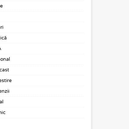
te
ri
ică
A
onal
cast
stire
nzii
al
nic