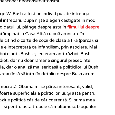
ă descopăr neoconservatorismul.
rge W. Bush a fost un individ pus de întreaga
 întrebării. După niște alegeri câștigate în mod
didatul lui, plânge despre asta în
filmul lui despre
întâmpinat la Casa Albă cu ouă aruncate în
 citind o carte de copii de clasa a II-a (parcă), și
e e intepretată ca infantilism, prin asociere. Mai
zboi e anti-Bush - și eu eram anti-război. Bush
diot, dar nu doar rămâne singurul președinte
a, dar o analiză mai serioasă a politicilor lui Bush
 vreau însă să intru în detaliu despre Bush acum.
mocrată. Obama mi se părea interesant, valid,
oarte superficială a politicilor lui. Și asta pentru
ziție politică cât de cât coerentă. Și prima mea
 - și pentru asta trebuie să mulțumesc blogurilor