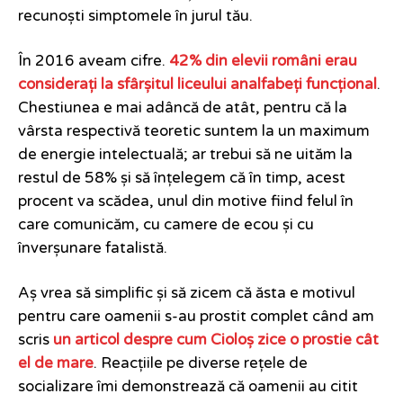
recunoști simptomele în jurul tău.
În 2016 aveam cifre.
42% din elevii români erau
considerați la sfârșitul liceului analfabeți funcțional
.
Chestiunea e mai adâncă de atât, pentru că la
vârsta respectivă teoretic suntem la un maximum
de energie intelectuală; ar trebui să ne uităm la
restul de 58% și să înțelegem că în timp, acest
procent va scădea, unul din motive fiind felul în
care comunicăm, cu camere de ecou și cu
înverșunare fatalistă.
Aș vrea să simplific și să zicem că ăsta e motivul
pentru care oamenii s-au prostit complet când am
scris
un articol despre cum Cioloș zice o prostie cât
el de mare
. Reacțiile pe diverse rețele de
socializare îmi demonstrează că oamenii au citit