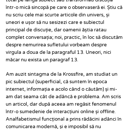
total pe lângă subiect sau transformau discuția
într-o mică sincopă pe care o observaseră ei. Știu că
nu scriu cele mai scurte articole din univers, și
uneori e ușor să nu sesizezi care e subiectul
principal de discuție, dar oamenii ăștia ratau
complet conversația; noi, practic, în loc să discutăm
despre nemurirea sufletului vorbeam despre
virgula a doua de la paragraful 13. Uneori, nici
măcar nu exista un paragraf 13.
Am auzit sintagma de la Krossfire, am studiat un
pic subiectul (superficial, că suntem în epoca
internet, informația e acolo când o căutăm) și mi-
am dat seama cât de adâncă e problema. Am scris
un articol, dar după aceea am regăsit fenomenul
într-o sumedenie de interacțiuni online și offline.
Analfabetismul funcțional a prins rădăcini adânci în
comunicarea modernă, și e imposibil să nu