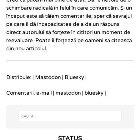
Cred că putem mai bine de atât. Dar e nevoie de o
schimbare radicală în felul în care comunicăm. Și un
început este să tăiem comentariile; sper că sevrajul
pe care îl dă incapacitatea de a da un răspuns
direct autorului să forțeze în cititori un moment de
reevaluare. Poate îi forțează pe oameni să citească
din nou articolul.
Distribuie: |
Mastodon
|
Bluesky
|
Comentarii:
e-mail
|
mastodon
|
bluesky
|
STATUS