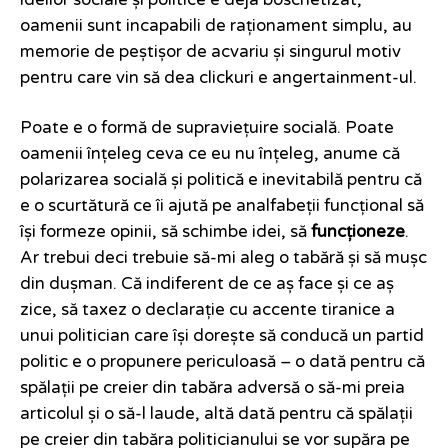
ideilor sociale și politice e deja boschetizat,
oamenii sunt incapabili de raționament simplu, au
memorie de peștișor de acvariu și singurul motiv
pentru care vin să dea clickuri e angertainment-ul.
Poate e o formă de supraviețuire socială. Poate
oamenii înțeleg ceva ce eu nu înțeleg, anume că
polarizarea socială și politică e inevitabilă pentru că
e o scurtătură ce îi ajută pe analfabeții funcțional să
își formeze opinii, să schimbe idei, să
funcționeze
.
Ar trebui deci trebuie să-mi aleg o tabără și să mușc
din dușman. Că indiferent de ce aș face și ce aș
zice, să taxez o declarație cu accente tiranice a
unui politician care își dorește să conducă un partid
politic e o propunere periculoasă – o dată pentru că
spălații pe creier din tabăra adversă o să-mi preia
articolul și o să-l laude, altă dată pentru că spălații
pe creier din tabăra politicianului se vor supăra pe