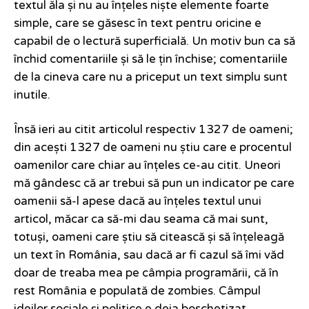
textul ăla și nu au înțeles niște elemente foarte
simple, care se găsesc în text pentru oricine e
capabil de o lectură superficială. Un motiv bun ca să
închid comentariile și să le țin închise; comentariile
de la cineva care nu a priceput un text simplu sunt
inutile.
Însă ieri au citit articolul respectiv 1327 de oameni;
din acești 1327 de oameni nu știu care e procentul
oamenilor care chiar au înțeles ce-au citit. Uneori
mă gândesc că ar trebui să pun un indicator pe care
oamenii să-l apese dacă au înțeles textul unui
articol, măcar ca să-mi dau seama că mai sunt,
totuși, oameni care știu să citească și să înțeleagă
un text în România, sau dacă ar fi cazul să îmi văd
doar de treaba mea pe câmpia programării, că în
rest România e populată de zombies. Câmpul