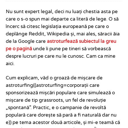
Nu sunt expert legal, deci nu luați chestia asta pe
care o s-o spun mai departe ca literă de lege. O să
încerc să citesc legislația europeană pe care o
deplânge Reddit, Wikipedia și, mai ales, săracii ăia
de la Google care
astroturfează subiectul la greu
pe o pagină
unde îi pune pe tineri să vorbească
despre lucruri pe care nu le cunosc. Cam ca mine
aici.
Cum explicam, văd o groază de mișcare de
astroturfing((astroturfing=corporații care
sponsorizează mișcări populare care simulează o
mișcare de tip grassroots, un fel de revoluție
„spontană”. Practic, e o campanie de revoltă
populară care dorește să pară a fi naturală dar nu
e)) pe tema acestor două articole, și mi-e teamă că