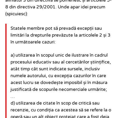
aliniatul 3 din directivă se pomenesc și articolele 5-
8 din directiva 29/2001. Unde apar idei precum
(spicuiesc):
Statele membre pot să prevadă excepții sau
limitări la drepturile prevăzute la articolele 2 și 3
în următoarele cazuri:
a) utilizarea în scopul unic de ilustrare în cadrul
procesului educativ sau al cercetărilor științifice,
atât timp cât sunt indicate sursele, inclusiv
numele autorului, cu excepția cazurilor în care
acest lucru se dovedește imposibil și în măsura
justificată de scopurile necomerciale urmărite;
…
d) utilizarea de citate în scop de critică sau
recenzie, cu condiția ca acestea să se refere la o
operă sau un alt obiect protejat care a fost deja