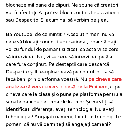
blocheze milioane de clipuri. Ne spune că creatorii
vor fi afectați. Ar putea bloca conținut educațional
sau Despacito. Și acum hai să vorbim pe șleau.
Bă Youtube, de ce mințiți? Absolut nimeni nu vă
cere să blocați conținut educațional, doar vă dați
voi cu fundul de pământ și ziceți că asta vi se cere
să interziceți. Nu, vi se cere să interziceți pe ăia
care fură conținut. Pe deștepții care descarcă
Despacito și îl re-uploadează pe contul lor ca să
facă bani prin platforma voastră. Nu
pe cineva care
analizează vers cu vers o piesă de la Eminem
, ci pe
cineva care ia piesa și o pune pe platformă pentru a
scoate bani de pe urma click-urilor. Și voi știți să
identificați diferența, aveți tehnologia. Nu aveți
tehnologia? Angajați oameni, faceți-le training. Te
pomeni că nu vă permiteți să angajați oameni?