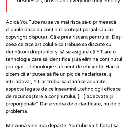
businesses, artists and everyone they employ.
Adică YouTube nu se va mai risca să-ți primească
clipurile dacă au conținut protejat parțial sau cu
copyright disputat. Că e prea riscant pentru ei. Deși
ceea ce zice articolul e că trebuie să discute cu
deținătorii drepturilor și să se asigure că YT are o
tehnologie care să identifice și să elimine conținutul
protejat – tehnologie suficient de eficientă. Hai să
zicem că ar putea să fie un pic de neclaritate, și
într-adevăr, YT ar trebui să clarifice anumite
aspecte legate de ce înseamnă „tehnologii eficace
de recunoaștere a conținutului, […] adecvate și
proporționale”. Dar e vorba de o clarificare, nu de o
problemă.
Minciuna vine mai departe. Youtube va fi forțat să