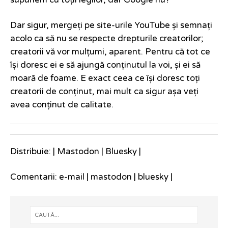
supunem cu toții legilor, dar Google nu?
Dar sigur, mergeți pe site-urile YouTube și semnați
acolo ca să nu se respecte drepturile creatorilor;
creatorii vă vor mulțumi, aparent. Pentru că tot ce
își doresc ei e să ajungă conținutul la voi, și ei să
moară de foame. E exact ceea ce își doresc toți
creatorii de conținut, mai mult ca sigur așa veți
avea conținut de calitate.
Distribuie: |
Mastodon
|
Bluesky
|
Comentarii:
e-mail
|
mastodon
|
bluesky
|