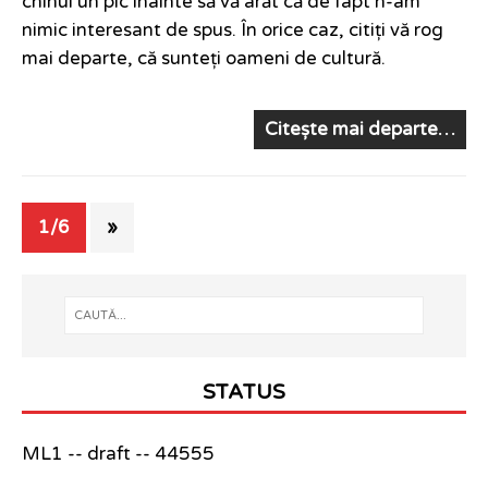
chinui un pic înainte să vă arăt că de fapt n-am
nimic interesant de spus. În orice caz, citiți vă rog
mai departe, că sunteți oameni de cultură.
Citește mai departe…
1/6
»
STATUS
ML1 -- draft -- 44555