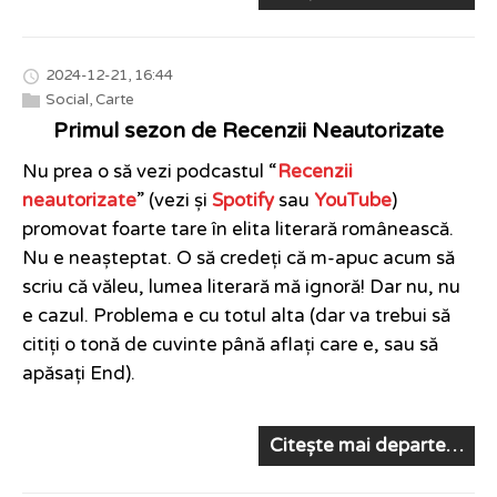
2024-12-21, 16:44
Social
,
Carte
Primul sezon de Recenzii Neautorizate
Nu prea o să vezi podcastul “
Recenzii
neautorizate
” (vezi și
Spotify
sau
YouTube
)
promovat foarte tare în elita literară românească.
Nu e neașteptat. O să credeți că m-apuc acum să
scriu că văleu, lumea literară mă ignoră! Dar nu, nu
e cazul. Problema e cu totul alta (dar va trebui să
citiți o tonă de cuvinte până aflați care e, sau să
apăsați End).
Citește mai departe…