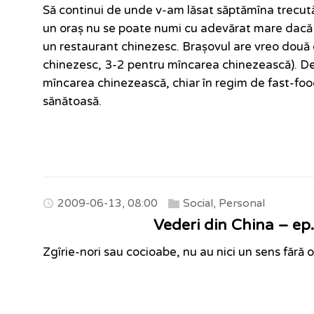
Să continui de unde v-am lăsat săptămîna trecută
un oraș nu se poate numi cu adevărat mare dacă
un restaurant chinezesc. Brașovul are vreo două 
chinezesc, 3-2 pentru mîncarea chinezească). De
mîncarea chinezească, chiar în regim de fast-food
sănătoasă.
2009-06-13, 08:00
Social
,
Personal
Vederi din China – ep
Zgîrie-nori sau cocioabe, nu au nici un sens fără o