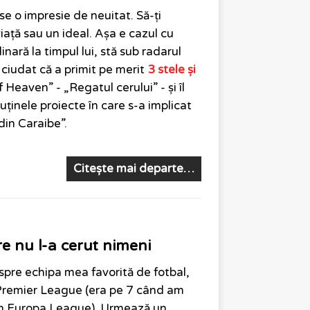
se o impresie de neuitat. Să-ți
viață sau un ideal. Așa e cazul cu
inară la timpul lui, stă sub radarul
r ciudat că a primit pe merit
3 stele și
 Heaven” - „Regatul cerului” - și îl
uținele proiecte în care s-a implicat
 din Caraibe”.
Citește mai departe…
re nu l-a cerut nimeni
pre echipa mea favorită de fotbal,
 Premier League (era pe 7 când am
ă în Europa League). Urmează un