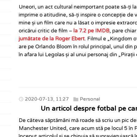
Uneori, un act cultural neimportant poate să-ți la
imprime o atitudine, să-ți inspire o concepție de 
mine și un film care nu a lăsat o impresie extraord
oricărui critic de film –
la 7.2 pe IMDB
, pare chia
jumătate de la Roger Ebert
. Filmul e „Kingdom of
are pe Orlando Bloom în rolul principal, unul din p
în afara lui Legolas și al unui personaj din „Pirații
2020-07-13, 11:27
Personal
Un articol despre fotbal pe ca
De câteva săptămâni mă roade să scriu un pic des
Manchester United, care acum stă pe locul 5 în
început articolul și se chinuia să supraviețuiasc