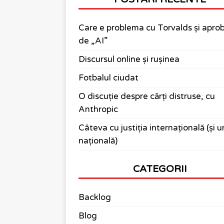
Care e problema cu Torvalds și apro
de „AI”
Discursul online și rușinea
Fotbalul ciudat
O discuție despre cărți distruse, cu
Anthropic
Câteva cu justiția internațională (și 
națională)
CATEGORII
Backlog
Blog