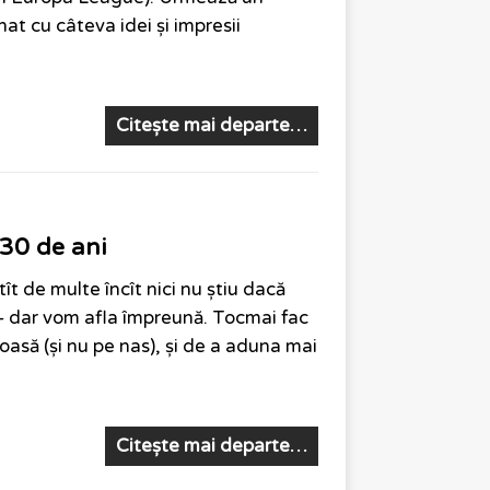
ănat cu câteva idei și impresii
Citește mai departe…
n 30 de ani
ît de multe încît nici nu știu dacă
– dar vom afla împreună. Tocmai fac
oasă (și nu pe nas), și de a aduna mai
Citește mai departe…