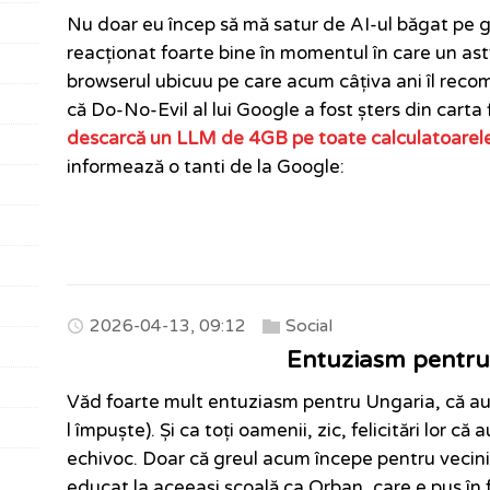
Nu doar eu încep să mă satur de AI-ul băgat pe gâ
reacționat foarte bine în momentul în care un astf
browserul ubicuu pe care acum câțiva ani îl reco
că Do-No-Evil al lui Google a fost șters din carta 
descarcă un LLM de 4GB pe toate calculatoarel
informează o tanti de la Google:
2026-04-13, 09:12
Social
Entuziasm pentru
Văd foarte mult entuziasm pentru Ungaria, că au r
l împuște). Și ca toți oamenii, zic, felicitări lor că 
echivoc. Doar că greul acum începe pentru vecini
educat la aceeași școală ca Orban, care e pus în