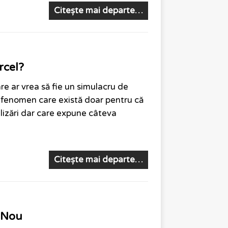
Citește mai departe…
rcel?
are ar vrea să fie un simulacru de
 fenomen care există doar pentru că
alizări dar care expune câteva
Citește mai departe…
 Nou