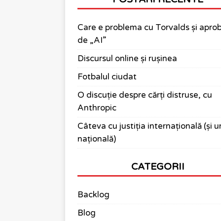
Care e problema cu Torvalds și apro
de „AI”
Discursul online și rușinea
Fotbalul ciudat
O discuție despre cărți distruse, cu
Anthropic
Câteva cu justiția internațională (și 
națională)
CATEGORII
Backlog
Blog