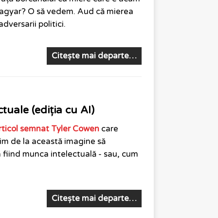
 Magyar? O să vedem. Aud că mierea
dversarii politici.
Citește mai departe…
tuale (ediția cu AI)
rticol semnat Tyler Cowen
care
rnim de la această imagine să
 fiind munca intelectuală - sau, cum
Citește mai departe…