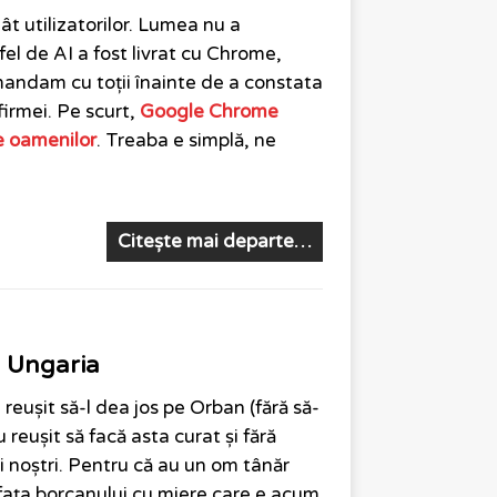
t utilizatorilor. Lumea nu a
el de AI a fost livrat cu Chrome,
mandam cu toții înainte de a constata
firmei. Pe scurt,
Google Chrome
e oamenilor
. Treaba e simplă, ne
Citește mai departe…
 Ungaria
eușit să-l dea jos pe Orban (fără să-
au reușit să facă asta curat și fără
i noștri. Pentru că au un om tânăr
 fața borcanului cu miere care e acum