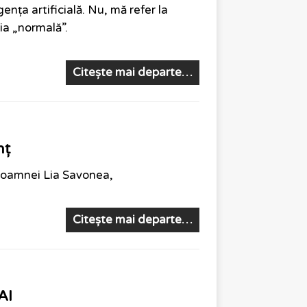
nța artificială. Nu, mă refer la
ția „normală”.
Citește mai departe…
nț
i doamnei Lia Savonea,
Citește mai departe…
AI