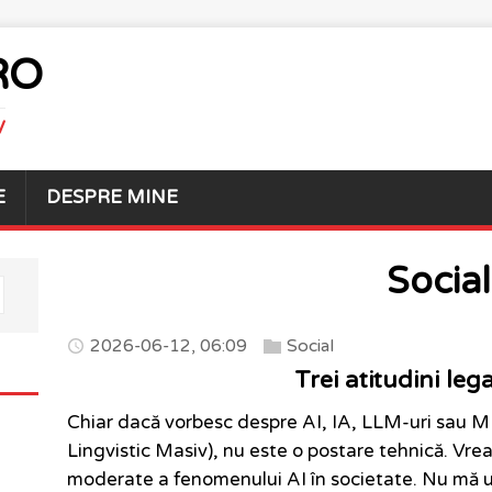
RO
V
E
DESPRE MINE
Social
2026-06-12, 06:09
Social
Trei atitudini leg
Chiar dacă vorbesc despre AI, IA, LLM-uri sau M
Lingvistic Masiv), nu este o postare tehnică. Vre
moderate a fenomenului AI în societate. Nu mă ui