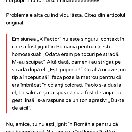
mă pupi în fund? Discriminareeeeeeeee!
Problema e alta cu individul ăsta. Citez din articolul
original:
Emisiunea „X Factor” nu este singurul context în
care a fost jignit în România pentru că este
homosexual: „Odată eram pe tocuri pe stradă.
M-au scuipat”. Altă dată, oamenii au strigat pe
stradă după el: „Ești poponar!”. Cu altă ocazie, un
tip a început să îi facă poze la metrou pentru că
era îmbrăcat în colanți colorați. Paolo s-a dus la
el, l-a salutat și i-a spus că nu a fost deranjat de
gest, însă i s-a răspuns pe un ton agresiv: „Du-te
de aici!”.
Nu, amice, tu nu ești jignit în România pentru că