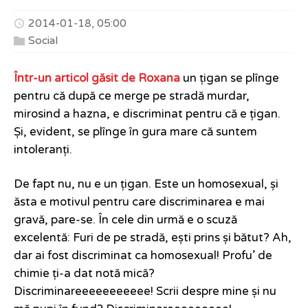
2014-01-18, 05:00
Social
Într-un articol găsit de Roxana
un țigan se plînge
pentru că după ce merge pe stradă murdar,
mirosind a hazna, e discriminat pentru că e țigan.
Și, evident, se plînge în gura mare că suntem
intoleranți.
De fapt nu, nu e un țigan. Este un homosexual, și
ăsta e motivul pentru care discriminarea e mai
gravă, pare-se. În cele din urmă e o scuză
excelentă: Furi de pe stradă, ești prins și bătut? Ah,
dar ai fost discriminat ca homosexual! Profu’ de
chimie ți-a dat notă mică?
Discriminareeeeeeeeeee! Scrii despre mine și nu