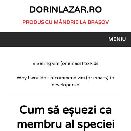
DORINLAZAR.RO
PRODUS CU MÂNDRIE LA BRAȘOV
MENIU
« Selling vim (or emacs) to kids
Why I wouldn’t recommend vim (or emacs) to
developers »
Cum să eșuezi ca
membru al speciei