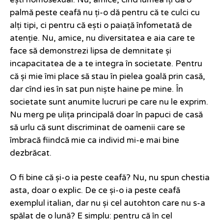
ești homosexual. Nu, amice, cînd lumea îți dă o
palmă peste ceafă nu ți-o dă pentru că te culci cu
alți tipi, ci pentru că ești o paiață înfometată de
atenție. Nu, amice, nu diversitatea e aia care te
face să demonstrezi lipsa de demnitate și
incapacitatea de a te integra în societate. Pentru
că și mie îmi place să stau în pielea goală prin casă,
dar cînd ies în sat pun niște haine pe mine. În
societate sunt anumite lucruri pe care nu le exprim.
Nu merg pe ulița principală doar în papuci de casă
să urlu că sunt discriminat de oamenii care se
îmbracă fiindcă mie ca individ mi-e mai bine
dezbrăcat.
O fi bine că și-o ia peste ceafă? Nu, nu spun chestia
asta, doar o explic. De ce și-o ia peste ceafă
exemplul italian, dar nu și cel autohton care nu s-a
spălat de o lună? E simplu: pentru că în cel