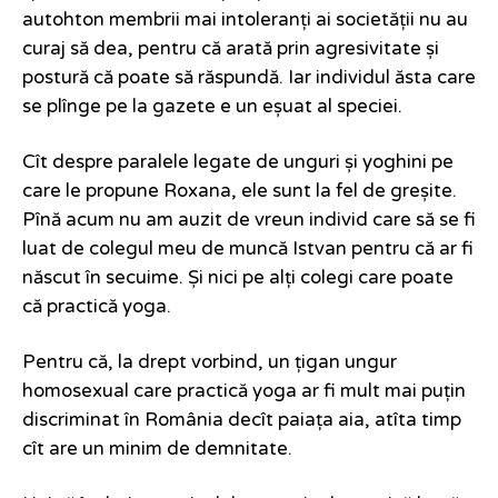
autohton membrii mai intoleranți ai societății nu au
curaj să dea, pentru că arată prin agresivitate și
postură că poate să răspundă. Iar individul ăsta care
se plînge pe la gazete e un eșuat al speciei.
Cît despre paralele legate de unguri și yoghini pe
care le propune Roxana, ele sunt la fel de greșite.
Pînă acum nu am auzit de vreun individ care să se fi
luat de colegul meu de muncă Istvan pentru că ar fi
născut în secuime. Și nici pe alți colegi care poate
că practică yoga.
Pentru că, la drept vorbind, un țigan ungur
homosexual care practică yoga ar fi mult mai puțin
discriminat în România decît paiața aia, atîta timp
cît are un minim de demnitate.