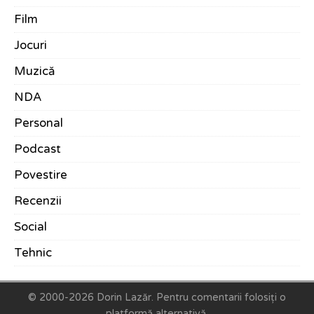
Film
Jocuri
Muzică
NDA
Personal
Podcast
Povestire
Recenzii
Social
Tehnic
© 2000-2026 Dorin Lazăr.
Pentru comentarii folosiți o
platformă alternativă.