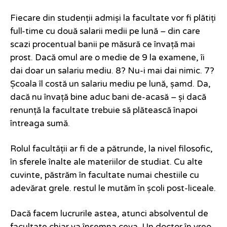
Fiecare din studenții admiși la facultate vor fi plătiți
full-time cu două salarii medii pe lună – din care
scazi procentual banii pe măsură ce învață mai
prost. Dacă omul are o medie de 9 la examene, îi
dai doar un salariu mediu. 8? Nu-i mai dai nimic. 7?
Școala îl costă un salariu mediu pe lună, șamd. Da,
dacă nu învață bine aduc bani de-acasă – și dacă
renunță la facultate trebuie să plătească înapoi
întreaga sumă.
Rolul facultății ar fi de a pătrunde, la nivel filosofic,
în sferele înalte ale materiilor de studiat. Cu alte
cuvinte, păstrăm în facultate numai chestiile cu
adevărat grele. restul le mutăm în școli post-liceale.
Dacă facem lucrurile astea, atunci absolventul de