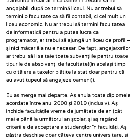
transmită în clar ar fi că oamenii trebuie să fie
angajabili după ce termină liceul. Nu ar trebui să
termini o facultate ca să fii contabil, ci cel mult un
liceu economic. Nu ar trebui să termini facultatea
de informatică pentru a putea lucra ca
programator, ar trebui să ajungă un liceu de profil –
și nici măcar ăla nu e necesar. De fapt, angajatorilor
ar trebui să li se taie toate subvențiile pentru toate
tipurile de absolvenți de facultate((în același timp
cu o tăiere a taxelor plătite la stat doar pentru că
au avut tupeul să angajeze oameni)).
Eu aș merge mai departe. Aș anula toate diplomele
acordate între anul 2000 și 2019 (inclusiv). Aș
închide facultățile vreme de jumătate de an (cât
mai e până la următorul an școlar, și aș regândi
criteriile de acceptare a studenților în facultăți. Aș
păstra deschise doar câteva centre universitare, și