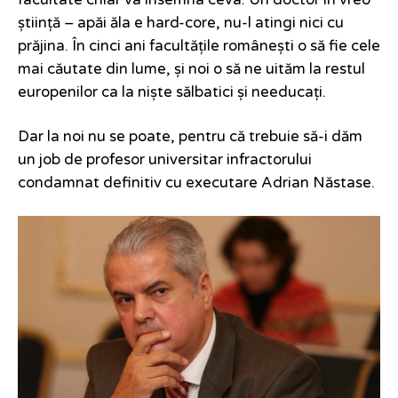
facultate chiar va însemna ceva. Un doctor în vreo
știință – apăi ăla e hard-core, nu-l atingi nici cu
prăjina. În cinci ani facultățile românești o să fie cele
mai căutate din lume, și noi o să ne uităm la restul
europenilor ca la niște sălbatici și needucați.
Dar la noi nu se poate, pentru că trebuie să-i dăm
un job de profesor universitar infractorului
condamnat definitiv cu executare Adrian Năstase.