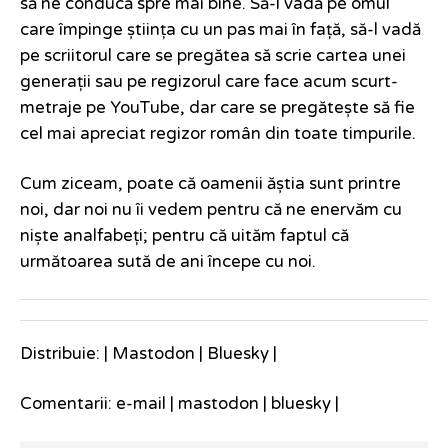
să ne conducă spre mai bine. Să-l vadă pe omul
care împinge știința cu un pas mai în față, să-l vadă
pe scriitorul care se pregătea să scrie cartea unei
generații sau pe regizorul care face acum scurt-
metraje pe YouTube, dar care se pregătește să fie
cel mai apreciat regizor român din toate timpurile.
Cum ziceam, poate că oamenii ăștia sunt printre
noi, dar noi nu îi vedem pentru că ne enervăm cu
niște analfabeți; pentru că uităm faptul că
următoarea sută de ani începe cu noi.
Distribuie: |
Mastodon
|
Bluesky
|
Comentarii:
e-mail
|
mastodon
|
bluesky
|