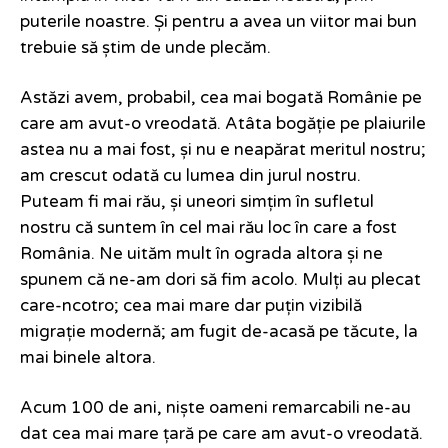
puterile noastre. Și pentru a avea un viitor mai bun
trebuie să știm de unde plecăm.
Astăzi avem, probabil, cea mai bogată Românie pe
care am avut-o vreodată. Atâta bogăție pe plaiurile
astea nu a mai fost, și nu e neapărat meritul nostru;
am crescut odată cu lumea din jurul nostru.
Puteam fi mai rău, și uneori simțim în sufletul
nostru că suntem în cel mai rău loc în care a fost
România. Ne uităm mult în ograda altora și ne
spunem că ne-am dori să fim acolo. Mulți au plecat
care-ncotro; cea mai mare dar puțin vizibilă
migrație modernă; am fugit de-acasă pe tăcute, la
mai binele altora.
Acum 100 de ani, niște oameni remarcabili ne-au
dat cea mai mare țară pe care am avut-o vreodată.