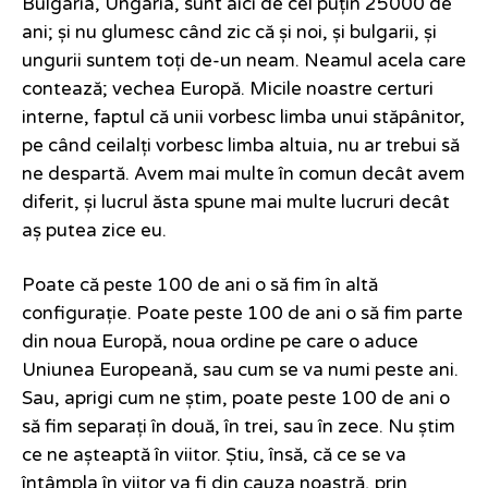
Bulgaria, Ungaria, sunt aici de cel puțin 25000 de
ani; și nu glumesc când zic că și noi, și bulgarii, și
ungurii suntem toți de-un neam. Neamul acela care
contează; vechea Europă. Micile noastre certuri
interne, faptul că unii vorbesc limba unui stăpânitor,
pe când ceilalți vorbesc limba altuia, nu ar trebui să
ne despartă. Avem mai multe în comun decât avem
diferit, și lucrul ăsta spune mai multe lucruri decât
aș putea zice eu.
Poate că peste 100 de ani o să fim în altă
configurație. Poate peste 100 de ani o să fim parte
din noua Europă, noua ordine pe care o aduce
Uniunea Europeană, sau cum se va numi peste ani.
Sau, aprigi cum ne știm, poate peste 100 de ani o
să fim separați în două, în trei, sau în zece. Nu știm
ce ne așteaptă în viitor. Știu, însă, că ce se va
întâmpla în viitor va fi din cauza noastră, prin