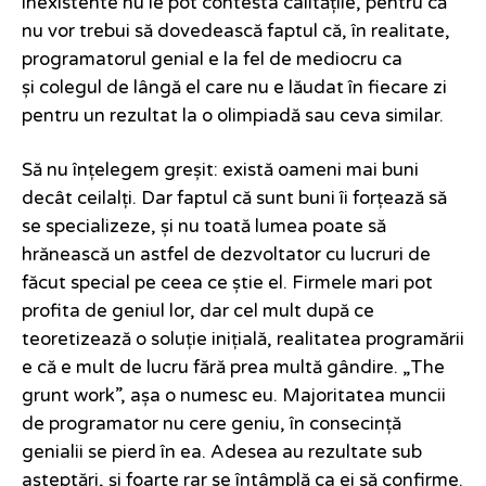
inexistente nu le pot contesta calitățile, pentru că
nu vor trebui să dovedească faptul că, în realitate,
programatorul genial e la fel de mediocru ca
și colegul de lângă el care nu e lăudat în fiecare zi
pentru un rezultat la o olimpiadă sau ceva similar.
Să nu înțelegem greșit: există oameni mai buni
decât ceilalți. Dar faptul că sunt buni îi forțează să
se specializeze, și nu toată lumea poate să
hrănească un astfel de dezvoltator cu lucruri de
făcut special pe ceea ce știe el. Firmele mari pot
profita de geniul lor, dar cel mult după ce
teoretizează o soluție inițială, realitatea programării
e că e mult de lucru fără prea multă gândire. „The
grunt work”, așa o numesc eu. Majoritatea muncii
de programator nu cere geniu, în consecință
genialii se pierd în ea. Adesea au rezultate sub
așteptări, și foarte rar se întâmplă ca ei să confirme.