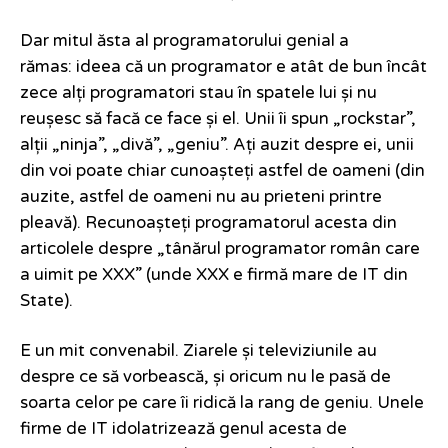
Dar mitul ăsta al programatorului genial a
rămas: ideea că un programator e atât de bun încât
zece alți programatori stau în spatele lui și nu
reușesc să facă ce face și el. Unii îi spun „rockstar”,
alții „ninja”, „divă”, „geniu”. Ați auzit despre ei, unii
din voi poate chiar cunoașteți astfel de oameni (din
auzite, astfel de oameni nu au prieteni printre
pleavă). Recunoașteți programatorul acesta din
articolele despre „tânărul programator român care
a uimit pe XXX” (unde XXX e firmă mare de IT din
State).
E un mit convenabil. Ziarele și televiziunile au
despre ce să vorbească, și oricum nu le pasă de
soarta celor pe care îi ridică la rang de geniu. Unele
firme de IT idolatrizează genul acesta de