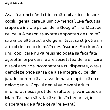
așa ceva.
Așa că atunci când citiți următorul articol despre
copilul genial care „a uimit America”, „i-a făcut să
crape de invidie pe cei de la Google”, „i-a făcut pe
cei de la Amazon să avorteze spontan de uimire”
sau orice altă prostie de genul ăsta, să știți că e un
articol despre o dramă în desfășurare. E o dramă a
unui copil care nu va reuși niciodată să facă față
așteptărilor pe care le are societatea de la el, care
o să-și ascundă incompetența cu disperare, o să-și
demoleze orice șansă de a se integra cu cei din
jurul lui pentru că asta va demasca faptul că nu e
deloc genial. Copilul genial va deveni adultul
înfumurat nesusținut de rezultate, și va începe ca
Marc Tasman să-și facă selfies în fiecare zi, în
disperarea de a face ceva ‘relevant’.