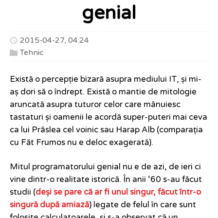
genial
2015-04-27, 04:24
Tehnic
Există o percepție bizară asupra mediului IT, și mi-
aș dori să o îndrept. Există o mantie de mitologie
aruncată asupra tuturor celor care mânuiesc
tastaturi și oamenii le acordă super-puteri mai ceva
ca lui Prâslea cel voinic sau Harap Alb (comparația
cu Făt Frumos nu e deloc exagerată).
Mitul programatorului genial nu e de azi, de ieri ci
vine dintr-o realitate istorică. În anii ‘60 s-au făcut
studii (
deși se pare că ar fi unul singur, făcut într-o
singură după amiază
) legate de felul în care sunt
folosite calculatoarele, și s-a observat că un