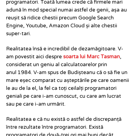
programatori. Toată lumea crede că firmele mari
adună în mod special numai astfel de genii, așa au
reușit să ridice chestii precum Google Search
Engine, Youtube, Amazon Cloud și alte chestii
super-tari.
Realitatea însă e incredibil de dezamăgitoare. V-
am povestit aici despre
soarta lui Marc Tasman
,
considerat un geniu al calculatoarelor prin
anul 1984. V-am spus de Budișteanu că o să fie un
mare eșec comparat cu așteptările pe care oamenii
le au de la el, la fel ca toți ceilalți programatori
geniali pe care i-am cunoscut, cu care am lucrat
sau pe care i-am urmărit.
Realitatea e că nu există o astfel de discrepanță
între rezultate între programatori. Există
programatori de două-trei ori mai buni decât