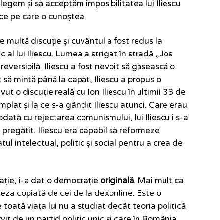
țelegem și să acceptăm imposibilitatea lui Iliescu
tice pe care o cunoștea.
e multă discuție și cuvântul a fost redus la
c al lui Iliescu. Lumea a strigat în stradă „Jos
reversibilă. Iliescu a fost nevoit să găsească o
 să mintă până la capăt, Iliescu a propus o
vut o discuție reală cu Ion Iliescu în ultimii 33 de
âmplat și la ce s-a gândit Iliescu atunci. Care erau
odată cu rejectarea comunismului, lui Iliescu i s-a
 pregătit. Iliescu era capabil să reformeze
l intelectual, politic și social pentru a crea de
ație, i-a dat o democrație
originală
. Mai mult ca
teza copiată de cei de la dexonline. Este o
toată viața lui nu a studiat decât teoria politică
vit de un partid politic unic și care în România