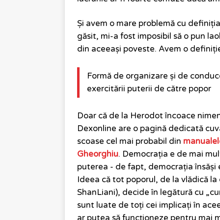
Și avem o mare problemă cu definiția
găsit, mi-a fost imposibil să o pun l
din aceeași poveste. Avem o definiție
Formă de organizare și de conducere
exercitării puterii de către popor
Doar că de la Herodot încoace nimen
Dexonline are o pagină dedicată cu
scoase cel mai probabil din
manualele
Gheorghiu
. Democrația e de mai multe
puterea - de fapt, democrația însăși
Ideea că tot poporul, de la vlădică la
ShanLiani), decide în legătură cu „cum
sunt luate de toți cei implicați în a
ar putea să funcționeze pentru mai mu