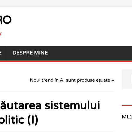
RO
V
E
DESPRE MINE
Noul trend în AI sunt produse eșuate »
căutarea sistemului
litic (I)
ML1 