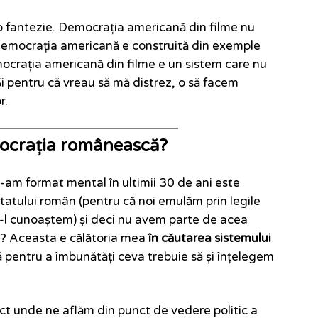
o fantezie. Democrația americană din filme nu
 democrația americană e construită din exemple
mocrația americană din filme e un sistem care nu
Și pentru că vreau să mă distrez, o să facem
r.
ocrația românească?
-am format mental în ultimii 30 de ani este
e statului român (pentru că noi emulăm prin legile
-l cunoaștem) și deci nu avem parte de acea
e? Aceasta e călătoria mea
în căutarea sistemului
ă pentru a îmbunătăți ceva trebuie să și înțelegem
ct unde ne aflăm din punct de vedere politic a