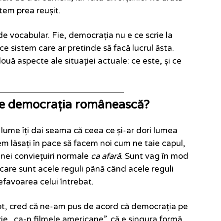
tem prea reușit.
e vocabular. Fie, democrația nu e ce scrie la
ice sistem care ar pretinde să facă lucrul ăsta.
ouă aspecte ale situației actuale: ce este, și ce
 fie democrația românească?
lume îți dai seama că ceea ce și-ar dori lumea
 lăsați în pace să facem noi cum ne taie capul,
 unei conviețuiri normale
ca afară
. Sunt vag în mod
 care sunt acele reguli până când acele reguli
efavoarea celui întrebat.
pt, cred că ne-am pus de acord că democrația pe
ie „ca-n filmele americane”, că e singura formă