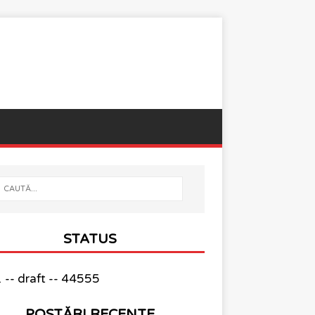
STATUS
-- draft -- 44555
POSTĂRI RECENTE