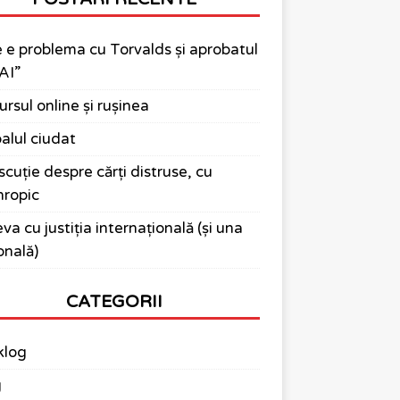
 e problema cu Torvalds și aprobatul
AI”
ursul online și rușinea
alul ciudat
scuție despre cărți distruse, cu
ropic
va cu justiția internațională (și una
onală)
CATEGORII
klog
g