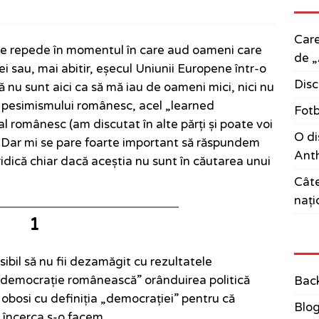
Care
te repede în momentul în care aud oameni care
de „
i sau, mai abitir, eșecul Uniunii Europene într-o
Disc
ă nu sunt aici ca să mă iau de oameni mici, nici nu
a pesimismului românesc, acel „learned
Fotb
al românesc (am discutat în alte părți și poate voi
O di
. Dar mi se pare foarte important să răspundem
Anth
ridică chiar dacă aceștia nu sunt în căutarea unui
Câte
nați
1
ibil să nu fii dezamăgit cu rezultatele
„democrație românească” orânduirea politică
Bac
e obosi cu definiția „democrației” pentru că
Blo
m încerca s-o facem.