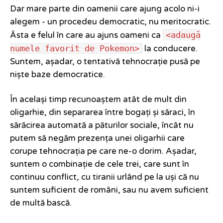
Dar mare parte din oamenii care ajung acolo ni-i
alegem - un procedeu democratic, nu meritocratic.
<adaugă
Ăsta e felul în care au ajuns oameni ca
numele favorit de Pokemon>
la conducere.
Suntem, așadar, o tentativă tehnocrație pusă pe
niște baze democratice.
În același timp recunoaștem atât de mult din
oligarhie, din separarea între bogați și săraci, în
sărăcirea automată a păturilor sociale, încât nu
putem să negăm prezența unei oligarhii care
corupe tehnocrația pe care ne-o dorim. Așadar,
suntem o combinație de cele trei, care sunt în
continuu conflict, cu tiranii urlând pe la uși că nu
suntem suficient de români, sau nu avem suficient
de multă bască.