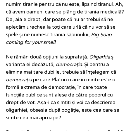
numim tiranie pentru că nu este, lipsind tiranul. Ah,
că avem oameni care se plâng de tirania medicală?
Da, aia e drept, dar poate că nu ar trebui să ne
aplecăm urechea la toți care urlă că nu vor să se
spele și ne numesc tirania săpunului,
Big Soap
coming for your smell
!
Ne rămân două opțiuni la suprafață.
Oligarhia
și
varianta ei decăzută,
democrația
. Și pentru a
elimina mai tare dubiile, trebuie să înțelegem că
democrația
pe care Platon o are în minte este o
formă extremă de democrație, în care toate
funcțiile publice sunt alese de către poporul cu
drept de vot. Așa-i că simțiți și voi că descrierea
oligarhiei, obsesia după bogăție, este cea care se
simte cea mai aproape?