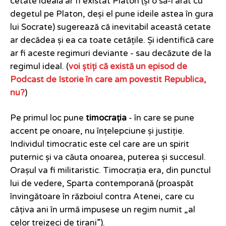
cetate ideală ar fi existat Platon (și o să-l arăt cu
degetul pe Platon, deși el pune ideile astea în gura
lui Socrate) sugerează că inevitabil această cetate
ar decădea și ea ca toate cetățile. Și identifică care
ar fi aceste regimuri deviante - sau decăzute de la
regimul ideal. (
voi știți că există un episod de
Podcast de Istorie în care am povestit Republica,
nu?
)
Pe primul loc pune
timocrația
- în care se pune
accent pe onoare, nu înțelepciune și justiție.
Individul timocratic este cel care are un spirit
puternic și va căuta onoarea, puterea și succesul.
Orașul va fi militaristic. Timocrația era, din punctul
lui de vedere, Sparta contemporană (proaspăt
învingătoare în războiul contra Atenei, care cu
câțiva ani în urmă impusese un regim numit „al
celor treizeci de tirani”).