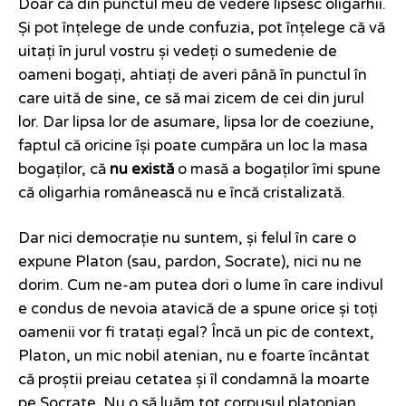
Doar că din punctul meu de vedere lipsesc oligarhii.
Și pot înțelege de unde confuzia, pot înțelege că vă
uitați în jurul vostru și vedeți o sumedenie de
oameni bogați, ahtiați de averi până în punctul în
care uită de sine, ce să mai zicem de cei din jurul
lor. Dar lipsa lor de asumare, lipsa lor de coeziune,
faptul că oricine își poate cumpăra un loc la masa
bogaților, că
nu există
o masă a bogaților îmi spune
că oligarhia românească nu e încă cristalizată.
Dar nici democrație nu suntem, și felul în care o
expune Platon (sau, pardon, Socrate), nici nu ne
dorim. Cum ne-am putea dori o lume în care indivul
e condus de nevoia atavică de a spune orice și toți
oamenii vor fi tratați egal? Încă un pic de context,
Platon, un mic nobil atenian, nu e foarte încântat
că proștii preiau cetatea și îl condamnă la moarte
pe Socrate. Nu o să luăm tot corpusul platonian