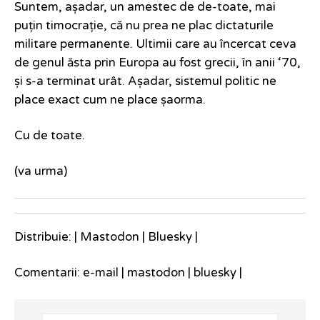
Suntem, așadar, un amestec de de-toate, mai
puțin timocrație, că nu prea ne plac dictaturile
militare permanente. Ultimii care au încercat ceva
de genul ăsta prin Europa au fost grecii, în anii ‘70,
și s-a terminat urât. Așadar, sistemul politic ne
place exact cum ne place șaorma.
Cu de toate.
(va urma)
Distribuie: |
Mastodon
|
Bluesky
|
Comentarii:
e-mail
|
mastodon
|
bluesky
|