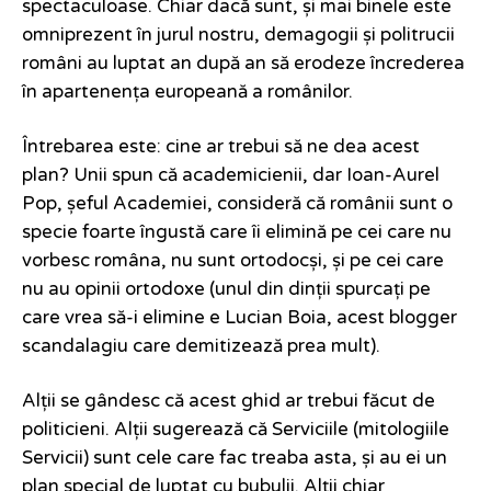
spectaculoase. Chiar dacă sunt, și mai binele este
omniprezent în jurul nostru, demagogii și politrucii
români au luptat an după an să erodeze încrederea
în apartenența europeană a românilor.
Întrebarea este: cine ar trebui să ne dea acest
plan? Unii spun că academicienii, dar Ioan-Aurel
Pop, șeful Academiei, consideră că românii sunt o
specie foarte îngustă care îi elimină pe cei care nu
vorbesc româna, nu sunt ortodocși, și pe cei care
nu au opinii ortodoxe (unul din dinții spurcați pe
care vrea să-i elimine e Lucian Boia, acest blogger
scandalagiu care demitizează prea mult).
Alții se gândesc că acest ghid ar trebui făcut de
politicieni. Alții sugerează că Serviciile (mitologiile
Servicii) sunt cele care fac treaba asta, și au ei un
plan special de luptat cu bubulii. Alții chiar