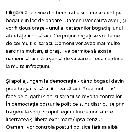
Oligarhia
provine din timocrație și pune accent pe
bogăție în loc de onoare. Oamenii vor căuta averi, și
vor fi două orașe - unul al cetățenilor bogați și unul
al cetățenilor săraci. Cei puțini bogați se vor teme
de cei mulți și săraci. Oamenii vor avea mai multe
sarcini simultan, și orașul va permite să existe
oameni săraci fără șansă de salvare - ceea ce duce
la multe infracțiuni.
Și apoi ajungem la
democrație
- când bogații devin
prea bogați și săracii prea săraci. Prea mult lux îi
face pe oligarhi slabi și săracii se revoltă contra lor.
În democrație posturile politice sunt distribuite prin
tragere la sorți. Scopul regimului democratic e
libertatea și libera exprimare/lipsa cenzurii.
Oamenii vor controla posturi politice fără să aibă