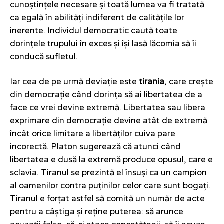
cunoștințele necesare și toată lumea va fi tratată
ca egală în abilități indiferent de calitățile lor
inerente. Individul democratic caută toate
dorințele trupului în exces și își lasă lăcomia să îi
conducă sufletul.
Iar cea de pe urmă deviație este
tirania
, care crește
din democrație când dorința să ai libertatea de a
face ce vrei devine extremă. Libertatea sau libera
exprimare din democrație devine atât de extremă
încât orice limitare a libertăților cuiva pare
incorectă. Platon sugerează că atunci când
libertatea e dusă la extremă produce opusul, care e
sclavia. Tiranul se prezintă el însuși ca un campion
al oamenilor contra puținilor celor care sunt bogați.
Tiranul e forțat astfel să comită un număr de acte
pentru a câștiga și reține puterea: să arunce