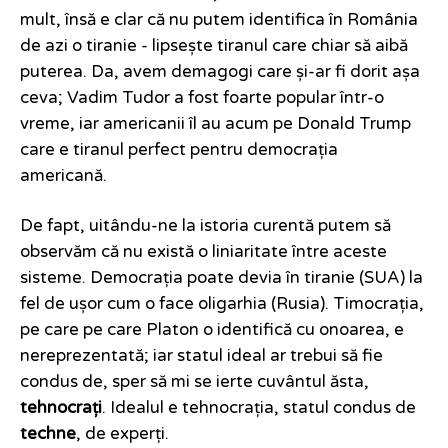
mult, însă e clar că nu putem identifica în România
de azi o tiranie - lipsește tiranul care chiar să aibă
puterea. Da, avem demagogi care și-ar fi dorit așa
ceva; Vadim Tudor a fost foarte popular într-o
vreme, iar americanii îl au acum pe Donald Trump
care e tiranul perfect pentru democrația
americană.
De fapt, uitându-ne la istoria curentă putem să
observăm că nu există o liniaritate între aceste
sisteme. Democrația poate devia în tiranie (SUA) la
fel de ușor cum o face oligarhia (Rusia). Timocrația,
pe care pe care Platon o identifică cu onoarea, e
nereprezentată; iar statul ideal ar trebui să fie
condus de, sper să mi se ierte cuvântul ăsta,
tehnocrați
. Idealul e tehnocrația, statul condus de
techne
, de experți.