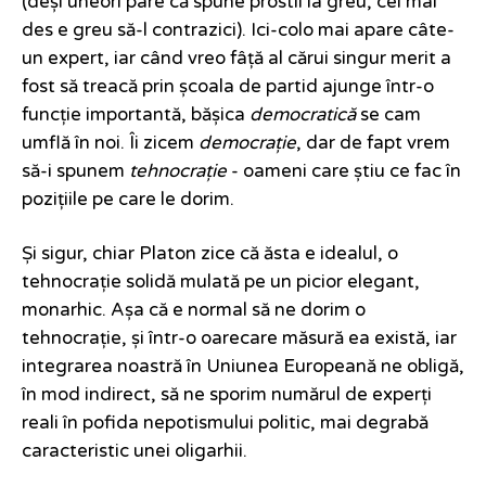
(deși uneori pare că spune prostii la greu, cel mai
des e greu să-l contrazici). Ici-colo mai apare câte-
un expert, iar când vreo fâță al cărui singur merit a
fost să treacă prin școala de partid ajunge într-o
funcție importantă, bășica
democratică
se cam
umflă în noi. Îi zicem
democrație
, dar de fapt vrem
să-i spunem
tehnocrație
- oameni care știu ce fac în
pozițiile pe care le dorim.
Și sigur, chiar Platon zice că ăsta e idealul, o
tehnocrație solidă mulată pe un picior elegant,
monarhic. Așa că e normal să ne dorim o
tehnocrație, și într-o oarecare măsură ea există, iar
integrarea noastră în Uniunea Europeană ne obligă,
în mod indirect, să ne sporim numărul de experți
reali în pofida nepotismului politic, mai degrabă
caracteristic unei oligarhii.