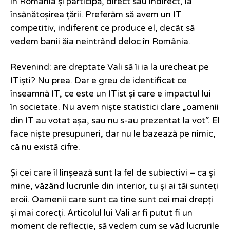
în România și participă, direct sau indirect, la
însănătoșirea țării. Preferăm să avem un IT
competitiv, indiferent ce produce el, decât să
vedem banii ăia neintrând deloc în România.
Revenind: are dreptate Vali să îi ia la urecheat pe
ITiști? Nu prea. Dar e greu de identificat ce
înseamnă IT, ce este un ITist și care e impactul lui
în societate. Nu avem niște statistici clare „oamenii
din IT au votat așa, sau nu s-au prezentat la vot”. El
face niște presupuneri, dar nu le bazează pe nimic,
că nu există cifre.
Și cei care îl linșează sunt la fel de subiectivi – ca și
mine, văzând lucrurile din interior, tu și ai tăi sunteți
eroii. Oamenii care sunt ca tine sunt cei mai drepți
și mai corecți. Articolul lui Vali ar fi putut fi un
moment de reflecție, să vedem cum se văd lucrurile