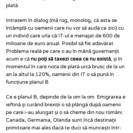
plată.
Intrasem în dialog (mă rog, monolog, că asta se
întâmplă cu oamenii care nu vor să audă ce zici) cu
un individ care urla că IT-ul e menajat de 600 de
milioane de euro anual. Posibil să fie adevărat.
Problema reală pe care o au în mână guvernanții
acum e că
nu poți să taxezi ceea ce nu există
, și în
momentul în care nota de plată urcă brusc de la un
an la altul la 120%, oamenii din IT o să pună în
funcțiune planul B.
Ce e planul B, depinde de la om la om. Emigrarea e
ieftină și curând brexiții o să plângă după oamenii
pe care i-au alungat și o să cheme din nou români.
Canada, Germania, Olanda sunt încă destinații
primitoare mai ales dacă te duci să muncești într-