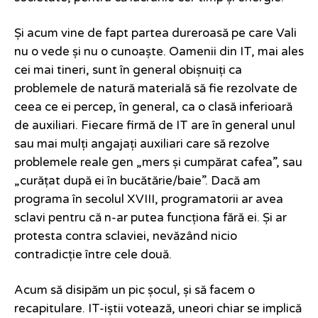
Și acum vine de fapt partea dureroasă pe care Vali
nu o vede și nu o cunoaște. Oamenii din IT, mai ales
cei mai tineri, sunt în general obișnuiți ca
problemele de natură materială să fie rezolvate de
ceea ce ei percep, în general, ca o clasă inferioară
de auxiliari. Fiecare firmă de IT are în general unul
sau mai mulți angajați auxiliari care să rezolve
problemele reale gen „mers și cumpărat cafea”, sau
„curățat după ei în bucătărie/baie”. Dacă am
programa în secolul XVIII, programatorii ar avea
sclavi pentru că n-ar putea funcționa fără ei. Și ar
protesta contra sclaviei, nevăzând nicio
contradicție între cele două.
Acum să disipăm un pic șocul, și să facem o
recapitulare. IT-iștii votează, uneori chiar se implică