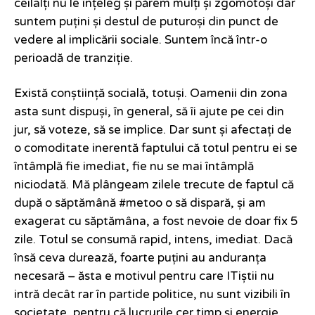
ceilalți nu le înțeleg și părem mulți și zgomotoși dar
suntem puțini și destul de puturoși din punct de
vedere al implicării sociale. Suntem încă într-o
perioadă de tranziție.
Există conștiință socială, totuși. Oamenii din zona
asta sunt dispuși, în general, să îi ajute pe cei din
jur, să voteze, să se implice. Dar sunt și afectați de
o comoditate inerentă faptului că totul pentru ei se
întâmplă fie imediat, fie nu se mai întâmplă
niciodată. Mă plângeam zilele trecute de faptul că
după o săptămână #metoo o să dispară, și am
exagerat cu săptămâna, a fost nevoie de doar fix 5
zile. Totul se consumă rapid, intens, imediat. Dacă
însă ceva durează, foarte puțini au anduranța
necesară – ăsta e motivul pentru care ITiștii nu
intră decât rar în partide politice, nu sunt vizibili în
societate, pentru că lucrurile cer timp și energie.