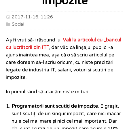
impozite
2017-11-16, 11:26
Social
Aș fi vrut să-i răspund lui
Vali la articolul cu „bancul
cu lucrătorii din IT”
, dar văd că linșajul public l-a
ajuns înaintea mea, așa că o să scriu articolul pe
care doream să-l scriu oricum, cu niște precizări
legate de industria IT, salarii, voturi și scutiri de
impozite.
În primul rând să atacăm niște mituri.
Programatorii sunt scutiți de impozite
. E greșit,
sunt scutiți de un singur impozit, care nici măcar
nu e cel mai mare și nici cel mai important. Dar
da, sunt scutiți de un impozit care acum e 10%