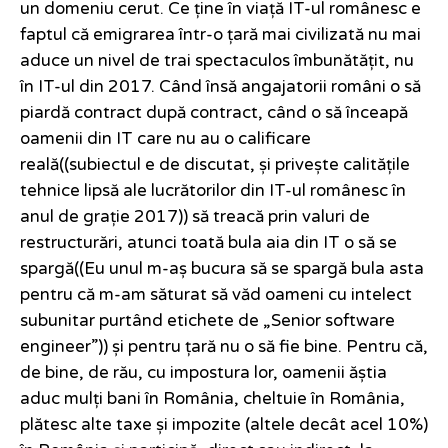
un domeniu cerut. Ce ține în viață IT-ul românesc e
faptul că emigrarea într-o țară mai civilizată nu mai
aduce un nivel de trai spectaculos îmbunătățit, nu
în IT-ul din 2017. Când însă angajatorii români o să
piardă contract după contract, când o să înceapă
oamenii din IT care nu au o calificare
reală((subiectul e de discutat, și privește calitățile
tehnice lipsă ale lucrătorilor din IT-ul românesc în
anul de grație 2017)) să treacă prin valuri de
restructurări, atunci toată bula aia din IT o să se
spargă((Eu unul m-aș bucura să se spargă bula asta
pentru că m-am săturat să văd oameni cu intelect
subunitar purtând etichete de „Senior software
engineer”)) și pentru țară nu o să fie bine. Pentru că,
de bine, de rău, cu impostura lor, oamenii ăștia
aduc mulți bani în România, cheltuie în România,
plătesc alte taxe și impozite (altele decât acel 10%)