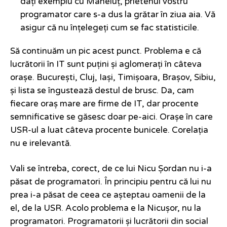
dați exemplu cu Maneluț, prietenul vostru
programator care s-a dus la grătar în ziua aia. Vă
asigur că nu înțelegeți cum se fac statisticile.
Să continuăm un pic acest punct. Problema e că
lucrătorii în IT sunt puțini și aglomerați în câteva
orașe. București, Cluj, Iași, Timișoara, Brașov, Sibiu,
și lista se îngustează destul de brusc. Da, cam
fiecare oraș mare are firme de IT, dar procente
semnificative se găsesc doar pe-aici. Orașe în care
USR-ul a luat câteva procente bunicele. Corelația
nu e irelevantă.
Vali se întreba, corect, de ce lui Nicu Șordan nu i-a
păsat de programatori. În principiu pentru că lui nu
prea i-a păsat de ceea ce așteptau oamenii de la
el, de la USR. Acolo problema e la Nicușor, nu la
programatori. Programatorii și lucrătorii din social