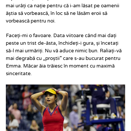
mai urâți ca nație pentru că i-am lăsat pe oamenii
ăștia să vorbească, în loc să ne lăsăm eroii să
vorbească pentru noi.
Faceți-mi o favoare. Data viitoare când mai dați
peste un trist de-ăsta, închideți-i gura, și încetați
să-l mai urmăriți. Nu vă aduce nimic bun. Raliați-vă
mai degrabă cu „proștii” care s-au bucurat pentru
Emma. Măcar ăia trăiesc în moment cu maximă
sinceritate.