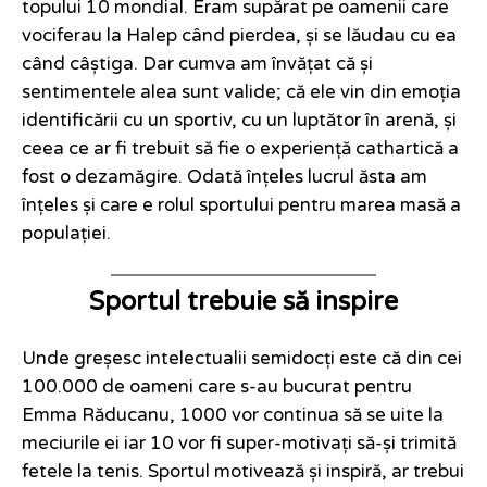
topului 10 mondial. Eram supărat pe oamenii care
vociferau la Halep când pierdea, și se lăudau cu ea
când câștiga. Dar cumva am învățat că și
sentimentele alea sunt valide; că ele vin din emoția
identificării cu un sportiv, cu un luptător în arenă, și
ceea ce ar fi trebuit să fie o experiență cathartică a
fost o dezamăgire. Odată înțeles lucrul ăsta am
înțeles și care e rolul sportului pentru marea masă a
populației.
Sportul trebuie să inspire
Unde greșesc intelectualii semidocți este că din cei
100.000 de oameni care s-au bucurat pentru
Emma Răducanu, 1000 vor continua să se uite la
meciurile ei iar 10 vor fi super-motivați să-și trimită
fetele la tenis. Sportul motivează și inspiră, ar trebui