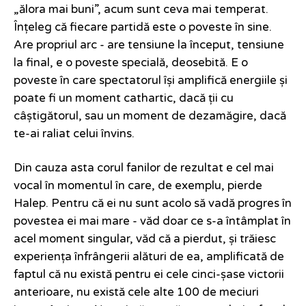
„ălora mai buni”, acum sunt ceva mai temperat.
Înțeleg că fiecare partidă este o poveste în sine.
Are propriul arc - are tensiune la început, tensiune
la final, e o poveste specială, deosebită. E o
poveste în care spectatorul își amplifică energiile și
poate fi un moment cathartic, dacă ții cu
câștigătorul, sau un moment de dezamăgire, dacă
te-ai raliat celui învins.
Din cauza asta corul fanilor de rezultat e cel mai
vocal în momentul în care, de exemplu, pierde
Halep. Pentru că ei nu sunt acolo să vadă progres în
povestea ei mai mare - văd doar ce s-a întâmplat în
acel moment singular, văd că a pierdut, și trăiesc
experiența înfrângerii alături de ea, amplificată de
faptul că nu există pentru ei cele cinci-șase victorii
anterioare, nu există cele alte 100 de meciuri