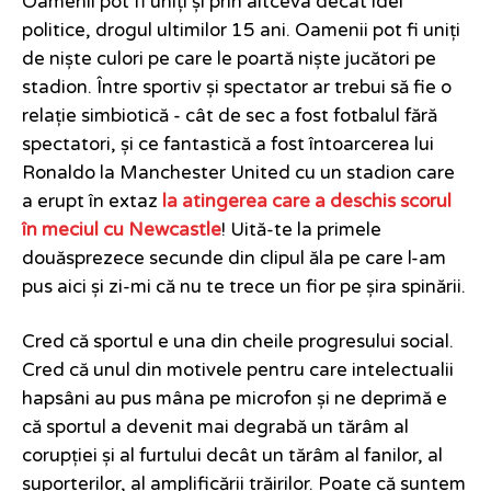
Oamenii pot fi uniți și prin altceva decât idei
politice, drogul ultimilor 15 ani. Oamenii pot fi uniți
de niște culori pe care le poartă niște jucători pe
stadion. Între sportiv și spectator ar trebui să fie o
relație simbiotică - cât de sec a fost fotbalul fără
spectatori, și ce fantastică a fost întoarcerea lui
Ronaldo la Manchester United cu un stadion care
a erupt în extaz
la atingerea care a deschis scorul
în meciul cu Newcastle
! Uită-te la primele
douăsprezece secunde din clipul ăla pe care l-am
pus aici și zi-mi că nu te trece un fior pe șira spinării.
Cred că sportul e una din cheile progresului social.
Cred că unul din motivele pentru care intelectualii
hapsâni au pus mâna pe microfon și ne deprimă e
că sportul a devenit mai degrabă un tărâm al
corupției și al furtului decât un tărâm al fanilor, al
suporterilor, al amplificării trăirilor. Poate că suntem