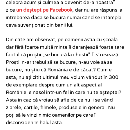
celebră acum și culmea a devenit de-a noastră”
zice
un deștept pe Facebook
, dar nu are răspuns la
întrebarea dacă se bucură numai când se întâmplă
ceva suvenționat din banii lui.
Din câte am observat, pe oamenii ăștia cu școală
dar fără foarte multă minte îi deranjează foarte tare
faptul că proștii „se bucură la chestii”. Îi stresează.
Proștii n-ar trebui să se bucure, n-au voie să se
bucure, nu știu că România e de căcat? Cum e
asta, nu ați citit ultimul meu volum vândut în 300
de exemplare despre cum un alt aspect al
României e nasol într-un fel în care nu te așteptai?
Asta în caz că vroiau să afle de ce nu li se vând
ziarele, cărțile, filmele, produsele în general. Nu
poți să le vinzi nimic oamenilor pe care îi
disconsideri în halul ăsta.