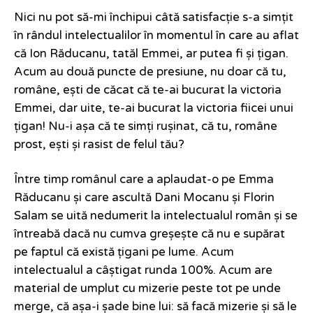
Nici nu pot să-mi închipui câtă satisfacție s-a simțit
în rândul intelectualilor în momentul în care au aflat
că Ion Răducanu, tatăl Emmei, ar putea fi și țigan.
Acum au două puncte de presiune, nu doar că tu,
române, ești de căcat că te-ai bucurat la victoria
Emmei, dar uite, te-ai bucurat la victoria fiicei unui
țigan! Nu-i așa că te simți rușinat, că tu, române
prost, ești și rasist de felul tău?
Între timp românul care a aplaudat-o pe Emma
Răducanu și care ascultă Dani Mocanu și Florin
Salam se uită nedumerit la intelectualul român și se
întreabă dacă nu cumva greșește că nu e supărat
pe faptul că există țigani pe lume. Acum
intelectualul a câștigat runda 100%. Acum are
material de umplut cu mizerie peste tot pe unde
merge, că așa-i șade bine lui: să facă mizerie și să le