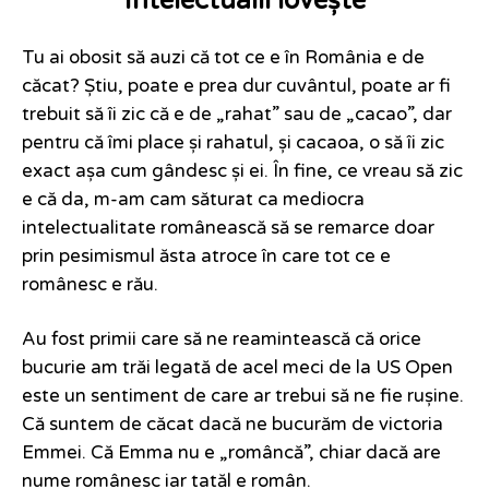
Intelectualii lovește
Tu ai obosit să auzi că tot ce e în România e de
căcat? Știu, poate e prea dur cuvântul, poate ar fi
trebuit să îi zic că e de „rahat” sau de „cacao”, dar
pentru că îmi place și rahatul, și cacaoa, o să îi zic
exact așa cum gândesc și ei. În fine, ce vreau să zic
e că da, m-am cam săturat ca mediocra
intelectualitate românească să se remarce doar
prin pesimismul ăsta atroce în care tot ce e
românesc e rău.
Au fost primii care să ne reamintească că orice
bucurie am trăi legată de acel meci de la US Open
este un sentiment de care ar trebui să ne fie rușine.
Că suntem de căcat dacă ne bucurăm de victoria
Emmei. Că Emma nu e „româncă”, chiar dacă are
nume românesc iar tatăl e român.