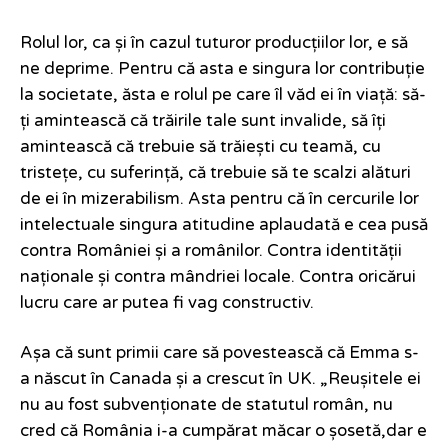
Rolul lor, ca și în cazul tuturor producțiilor lor, e să
ne deprime. Pentru că asta e singura lor contribuție
la societate, ăsta e rolul pe care îl văd ei în viață: să-
ți amintească că trăirile tale sunt invalide, să îți
amintească că trebuie să trăiești cu teamă, cu
tristețe, cu suferință, că trebuie să te scalzi alături
de ei în mizerabilism. Asta pentru că în cercurile lor
intelectuale singura atitudine aplaudată e cea pusă
contra României și a românilor. Contra identității
naționale și contra mândriei locale. Contra oricărui
lucru care ar putea fi vag constructiv.
Așa că sunt primii care să povestească că Emma s-
a născut în Canada și a crescut în UK. „Reușitele ei
nu au fost subvenționate de statutul român, nu
cred că România i-a cumpărat măcar o șosetă,dar e