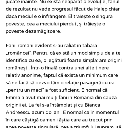
jucate înainte. Nu există neapărat o evoluție, fanul
de rezultat nu vede progresul făcut de Halep chiar
dacă meciul e o înfrângere. El trăiește o singură
poveste, cea a meciului pierdut, și trăiește o
poveste dezamăgitoare.
Fanii români evident s-au raliat în tabăra
„româncei”. Pentru că există un mod simplu de a te
identifica cu ea, o legătură foarte simplă: are origini
românești. Într-o finală contra unei alte tinere
relativ anonime, faptul că exista un minimum care
să ne facă să dezvoltăm o relație pasageră cu ea
„pentru un meci” a fost suficient. E normal că
Emma a avut mai mulți fani în România din cauza
originii ei. La fel s-a întâmplat și cu Bianca
Andreescu acum doi ani. E normal ca în momentul
în care câștigă oamenii ăștia care au trecut prin
acea poveste singulară, cea a triumfului suprem, să