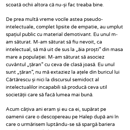
scoată ochii altora că nu-și fac treaba bine.
De prea multă vreme vocile astea pseudo-
intelectuale, complet lipsite de empatie, au umplut
spațiul public cu material demotivant. Eu unul m-
am săturat. M-am săturat să fiu nevoit, ca
intelectual, să mă uit de sus la „ăia proști” din masa
mare a populației. M-am săturat să asociez
cuvântul „țăran” cu ceva de clasă joasă. Eu unul
sunt „țăran”, nu mă extaziez la ațele din buricul lui
Cărtărescu și nici la discursul semidoct al
intelectualilor incapabili să producă ceva util
societății care să facă lumea mai bună.
Acum câțiva ani eram și eu ca ei, supărat pe
oamenii care o descopereau pe Halep după ani în
care o urmărisem luptându-se să spargă bariera