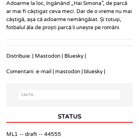
Adoarme la loc, îngânând „Hai Simona”, de parcă
ar mai fi câștigat ceva meci. Dar de o vreme nu mai
câștigă, așa că adoarme nemângâiat. Și totuși,
fotbalul ăla de proști parcă îi unește pe români.
Distribuie: |
Mastodon
|
Bluesky
|
Comentarii:
e-mail
|
mastodon
|
bluesky
|
STATUS
ML1 -- draft -- 44555