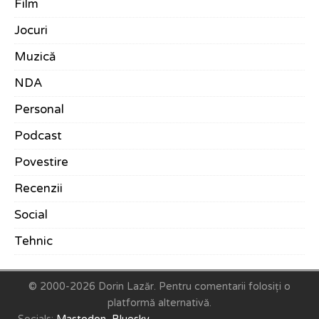
Film
Jocuri
Muzică
NDA
Personal
Podcast
Povestire
Recenzii
Social
Tehnic
© 2000-2026 Dorin Lazăr.
Pentru comentarii folosiți o
platformă alternativă.