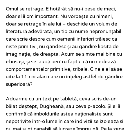
Omul se retrage. E hotărât să nu-i pese de meci,
doar el îi om important. Nu vorbește cu nimeni,
doar se retrage în ale lui – deschide un volum de
literatură adevărată, un tip cu nume nepronunțabil
care scrie despre cum oamenii inferiori trăiesc ca
niște primitivi, nu gândesc și au gândire lipsită de
imaginație, de dreapta. Acum se simte mai bine cu
el însuși, și se laudă pentru faptul că nu cedează
comportamentelor primitive, tribale. Cine e el să se
uite la 11 cocalari care nu înțeleg astfel de gândire
superioară?
Adoarme cu un text pe tabletă, ceva scris de-un
băiat deștept, Dugheană, sau ceva p-acolo. Și el îi
confirmă că imboldurile astea naționaliste sunt
nepotrivite într-o lume în care indivizii se izolează si
nu mai sunt capabili să lucreze împreună. Pe la zece