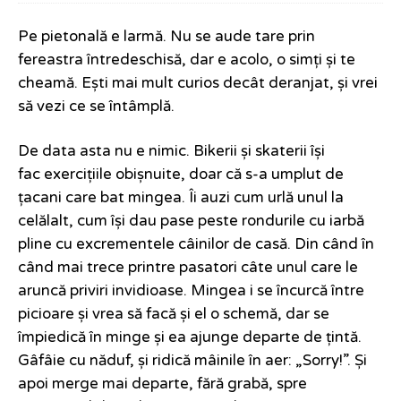
Pe pietonală e larmă. Nu se aude tare prin
fereastra întredeschisă, dar e acolo, o simți și te
cheamă. Ești mai mult curios decât deranjat, și vrei
să vezi ce se întâmplă.
De data asta nu e nimic. Bikerii și skaterii își
fac exercițiile obișnuite, doar că s-a umplut de
țacani care bat mingea. Îi auzi cum urlă unul la
celălalt, cum își dau pase peste rondurile cu iarbă
pline cu excrementele câinilor de casă. Din când în
când mai trece printre pasatori câte unul care le
aruncă priviri invidioase. Mingea i se încurcă între
picioare și vrea să facă și el o schemă, dar se
împiedică în minge și ea ajunge departe de țintă.
Gâfâie cu năduf, și ridică mâinile în aer: „Sorry!”. Și
apoi merge mai departe, fără grabă, spre