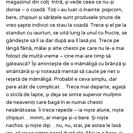
magazinul din colț. Intră, și vede ceea ce nu-și
dorise – o coadă. Toți i-au luat-o înainte: popcorn,
bere, chipsuri și sărățele sunt produsele ținute de
vreo șapte indivizi ce stau la coadă. Trece și el pe la
standuri cu iaurturi, se uită lung la unul cu fructe, se
gândește să îl ia dar după aia îl lasă jos. Trece pe
lângă făină, mălai și alte chestii pe care nu le-a mai
folosit de multă vreme – cine mai are timp să
gătească? Își amintește de o mămăligă cu brânză și
smântână și-și notează mental să caute pe net o
rețetă de mămăligă. Probabil e ceva simplu, dar
pare atât de complicat… Trece mai departe, agață
o sticlă de lapte, și deja se simte superior mulțimii
de neaveniți care bagă în ei numai chestii
nesănătoase. Îi trece repede – ia niște alune, niște
chipsuri… mmm, ar merge și-o bere. Și niște
nachos. și niște dip… nu, nu, stai, pe astea le lasă