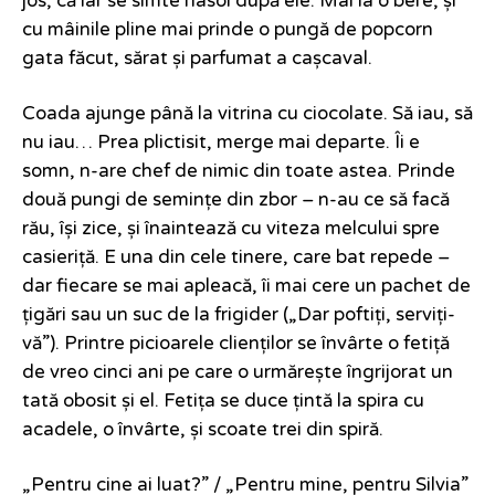
jos, că iar se simte nasol după ele. Mai ia o bere, și
cu mâinile pline mai prinde o pungă de popcorn
gata făcut, sărat și parfumat a cașcaval.
Coada ajunge până la vitrina cu ciocolate. Să iau, să
nu iau… Prea plictisit, merge mai departe. Îi e
somn, n-are chef de nimic din toate astea. Prinde
două pungi de semințe din zbor – n-au ce să facă
rău, își zice, și înaintează cu viteza melcului spre
casieriță. E una din cele tinere, care bat repede –
dar fiecare se mai apleacă, îi mai cere un pachet de
țigări sau un suc de la frigider („Dar poftiți, serviți-
vă”). Printre picioarele clienților se învârte o fetiță
de vreo cinci ani pe care o urmărește îngrijorat un
tată obosit și el. Fetița se duce țintă la spira cu
acadele, o învârte, și scoate trei din spiră.
„Pentru cine ai luat?” / „Pentru mine, pentru Silvia”