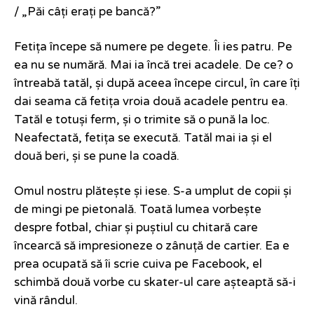
/ „Păi câți erați pe bancă?”
Fetița începe să numere pe degete. Îi ies patru. Pe
ea nu se numără. Mai ia încă trei acadele. De ce? o
întreabă tatăl, și după aceea începe circul, în care îți
dai seama că fetița vroia două acadele pentru ea.
Tatăl e totuși ferm, și o trimite să o pună la loc.
Neafectată, fetița se execută. Tatăl mai ia și el
două beri, și se pune la coadă.
Omul nostru plătește și iese. S-a umplut de copii și
de mingi pe pietonală. Toată lumea vorbește
despre fotbal, chiar și puștiul cu chitară care
încearcă să impresioneze o zânuță de cartier. Ea e
prea ocupată să îi scrie cuiva pe Facebook, el
schimbă două vorbe cu skater-ul care așteaptă să-i
vină rândul.